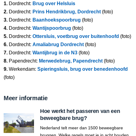
1.
Dordrecht:
Brug over Helsluis
2.
Dordrecht:
Prins Hendrikbrug, Dordrecht
(foto)
3.
Dordrecht:
Baanhoekspoorbrug
(foto)
4.
Dordrecht:
Wantijspoorbrug
(foto)
5.
Dordrecht:
Ottersluis, voetbrug over buitenhoofd
(foto)
6.
Dordrecht:
Amaliabrug Dordrecht
(foto)
7.
Dordrecht:
Wantijbrug in de N3
(foto)
8.
Papendrecht:
Merwedebrug, Papendrecht
(foto)
9.
Werkendam:
Spieringsluis, brug over benedenhoofd
(foto)
Meer informatie
Hoe werkt het passeren van een
beweegbare brug?
Nederland telt meer dan 1500 beweegbare
bruggen. Welke regels moet je in acht houden