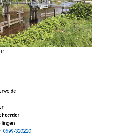
len
erwolde
en
eheerder
llingen
r:
0599-320220