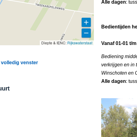
Alle dagen
: tus
Bedientijden he
Diepte & IENC:
Rijkswaterstaat
Vanaf 01-01 t/m
Bediening midde
volledig venster
verkrijgen en in 
Winschoten en 
Alle dagen
: tus
uurt