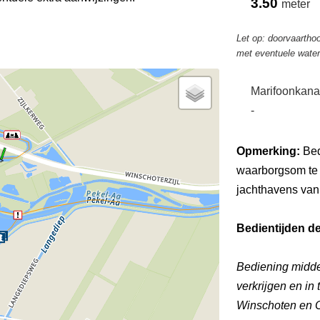
3.50
meter
Let op: doorvaarthoo
met eventuele wate
Marifoonkana
-
Opmerking:
Bed
waarborgsom te ve
jachthavens van
Bedientijden d
Bediening midde
verkrijgen en in 
Winschoten en 