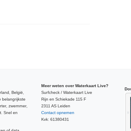
Meer weten over Waterkaart Live?
Do
land, België,
Surfcheck / Waterkaart Live
 belangrijkste
Rijn en Schiekade 115 F
orter, zwemmer,
2311 AS Leiden
t. Snel en
Contact opnemen
Kvk: 61380431
ken of data