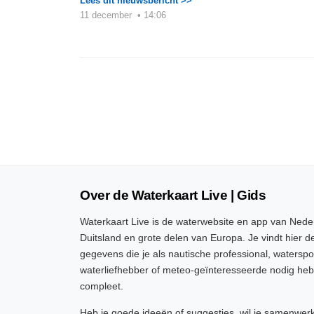
Lees dit nieuwsbericht >>
11 december
•
14:06
Over de Waterkaart Live | Gids
Waterkaart Live is de waterwebsite en app van Neder
Duitsland en grote delen van Europa. Je vindt hier de
gegevens die je als nautische professional, watersp
waterliefhebber of meteo-geïnteresseerde nodig heb
compleet.
Heb je goede ideeën of suggesties, wil je samenwer