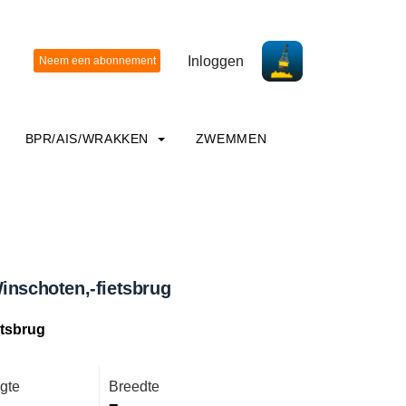
Inloggen
BPR/AIS/WRAKKEN
ZWEMMEN
inschoten,-fietsbrug
etsbrug
gte
Breedte