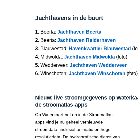
Jachthavens in de buurt
1.
Beerta:
Jachthaven Beerta
2.
Beerta:
Jachthaven Reiderhaven
3.
Blauwestad:
Havenkwartier Blauwestad
(fo
4.
Midwolda:
Jachthaven Midwolda
(foto)
5.
Wedderveer:
Jachthaven Wedderveer
6.
Winschoten:
Jachthaven Winschoten
(foto)
Nieuw: live stroomgegevens op Waterkaar
de stroomatlas-apps
Op Waterkaart.net en in de Stroomatlas
apps vind je nu geheel vernieuwde
stroomdata, inclusief animatie en hoge
resolutiedata. De hydrografische dienst van