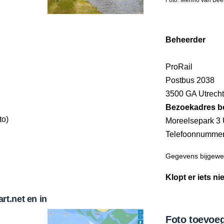
Beheerder
ProRail
Postbus 2038
3500 GA Utrecht
Bezoekadres b
to)
Moreelsepark 3 
Telefoonnumme
Gegevens bijgewer
Klopt er iets ni
t.net en in
Foto toevoe