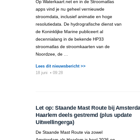
Op Waterkaart.net en in de Stroomatlas
apps vind je nu geheel vernieuwde
stroomdata, inclusief animatie en hoge
resolutiedata. De hydrografische dienst van
de Koninklijke Marine publiceert al
decennialang in de bekende HP33
stroomatlas de stroomkaarten van de
Noordzee, de …
Lees dit nieuwsbericht >>
18 juni
•
09:28
Let op: Staande Mast Route bij Amsterd
Haarlem deels gestremd (plus update
Uitwellingerga)
De Staande Mast Route via zowel
Amsterdam als Haarlem is heel 2026 en