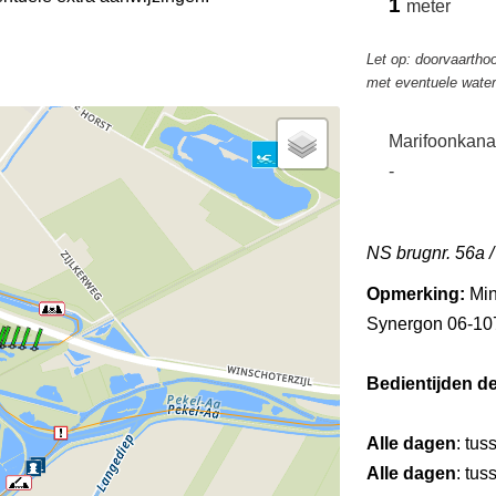
1
meter
Let op: doorvaarthoo
met eventuele wate
Marifoonkana
-
NS brugnr. 56a 
Opmerking:
Min
Synergon 06-10
Bedientijden d
Alle dagen
: tus
Alle dagen
: tus