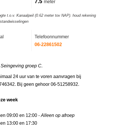
7.5
meter
gte t.o.v. Kanaalpeil (0.62 meter tov NAP). houd rekening
rstandwisselingen
al
Telefoonnummer
06-22861502
/ Seingeving groep C.
imaal 24 uur van te voren aanvragen bij
746342. Bij geen gehoor 06-51258932.
eze week
sen 09:00 en 12:00 -
Alleen op afroep
sen 13:00 en 17:30