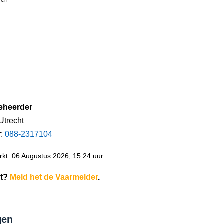
eheerder
Utrecht
r:
088-2317104
kt: 06 Augustus 2026, 15:24 uur
et?
Meld het de Vaarmelder
.
gen