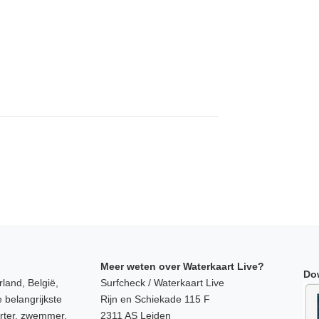
Meer weten over Waterkaart Live?
Do
land, België,
Surfcheck / Waterkaart Live
 belangrijkste
Rijn en Schiekade 115 F
orter, zwemmer,
2311 AS Leiden