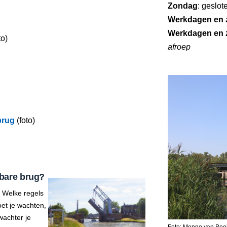
Zondag
: geslot
Werkdagen en 
Werkdagen en 
to)
afroep
brug
(foto)
bare brug?
 Welke regels
et je wachten,
wachter je
Foto: Menno van Bee