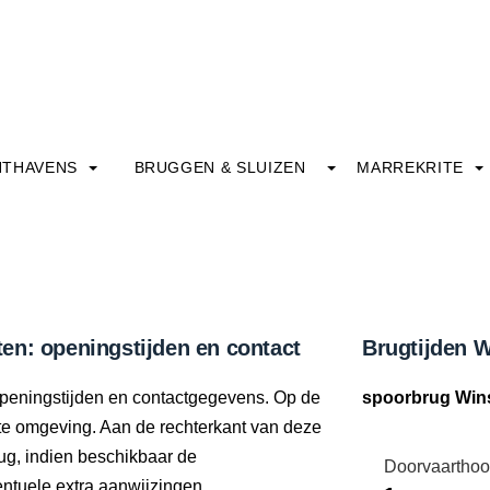
HTHAVENS
BRUGGEN & SLUIZEN
MARREKRITE
en: openingstijden en contact
Brugtijden 
 openingstijden en contactgegevens. Op de
spoorbrug Win
ecte omgeving. Aan de rechterkant van deze
ug, indien beschikbaar de
Doorvaarthoo
tuele extra aanwijzingen.