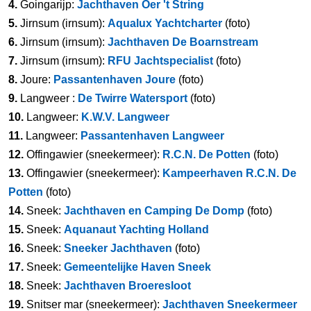
4.
Goingarijp:
Jachthaven Oer 't String
5.
Jirnsum (irnsum):
Aqualux Yachtcharter
(foto)
6.
Jirnsum (irnsum):
Jachthaven De Boarnstream
7.
Jirnsum (irnsum):
RFU Jachtspecialist
(foto)
8.
Joure:
Passantenhaven Joure
(foto)
9.
Langweer :
De Twirre Watersport
(foto)
10.
Langweer:
K.W.V. Langweer
11.
Langweer:
Passantenhaven Langweer
12.
Offingawier (sneekermeer):
R.C.N. De Potten
(foto)
13.
Offingawier (sneekermeer):
Kampeerhaven R.C.N. De
Potten
(foto)
14.
Sneek:
Jachthaven en Camping De Domp
(foto)
15.
Sneek:
Aquanaut Yachting Holland
16.
Sneek:
Sneeker Jachthaven
(foto)
17.
Sneek:
Gemeentelijke Haven Sneek
18.
Sneek:
Jachthaven Broeresloot
19.
Snitser mar (sneekermeer):
Jachthaven Sneekermeer