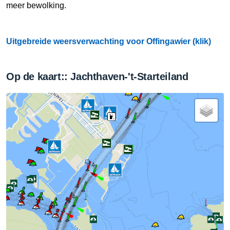
meer bewolking.
Uitgebreide weersverwachting voor Offingawier (klik)
Op de kaart:: Jachthaven-'t-Starteiland