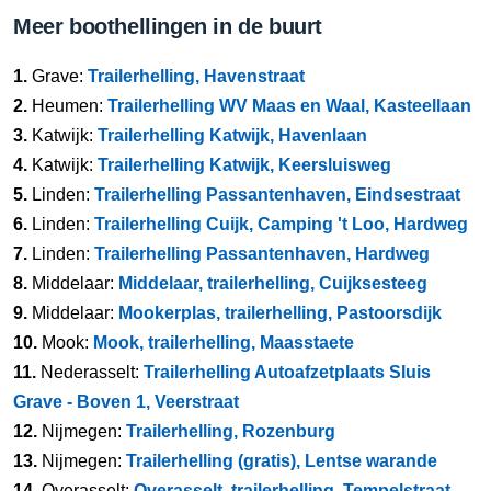
Meer boothellingen in de buurt
1.
Grave:
Trailerhelling, Havenstraat
2.
Heumen:
Trailerhelling WV Maas en Waal, Kasteellaan
3.
Katwijk:
Trailerhelling Katwijk, Havenlaan
4.
Katwijk:
Trailerhelling Katwijk, Keersluisweg
5.
Linden:
Trailerhelling Passantenhaven, Eindsestraat
6.
Linden:
Trailerhelling Cuijk, Camping 't Loo, Hardweg
7.
Linden:
Trailerhelling Passantenhaven, Hardweg
8.
Middelaar:
Middelaar, trailerhelling, Cuijksesteeg
9.
Middelaar:
Mookerplas, trailerhelling, Pastoorsdijk
10.
Mook:
Mook, trailerhelling, Maasstaete
11.
Nederasselt:
Trailerhelling Autoafzetplaats Sluis
Grave - Boven 1, Veerstraat
12.
Nijmegen:
Trailerhelling, Rozenburg
13.
Nijmegen:
Trailerhelling (gratis), Lentse warande
14.
Overasselt:
Overasselt, trailerhelling, Tempelstraat