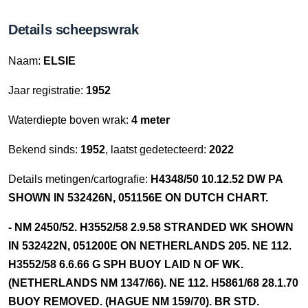
Details scheepswrak
Naam:
ELSIE
Jaar registratie:
1952
Waterdiepte boven wrak:
4 meter
Bekend sinds:
1952
, laatst gedetecteerd:
2022
Details metingen/cartografie:
H4348/50 10.12.52 DW PA
SHOWN IN 532426N, 051156E ON DUTCH CHART.
- NM 2450/52. H3552/58 2.9.58 STRANDED WK SHOWN
IN 532422N, 051200E ON NETHERLANDS 205. NE 112.
H3552/58 6.6.66 G SPH BUOY LAID N OF WK.
(NETHERLANDS NM 1347/66). NE 112. H5861/68 28.1.70
BUOY REMOVED. (HAGUE NM 159/70). BR STD.