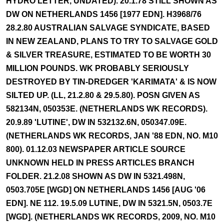
HYDRO LETTER, UNDATED). 20.1.78 STILL SHOWN AS
DW ON NETHERLANDS 1456 [1977 EDN]. H3968/76
28.2.80 AUSTRALIAN SALVAGE SYNDICATE, BASED
IN NEW ZEALAND, PLANS TO TRY TO SALVAGE GOLD
& SILVER TREASURE, ESTIMATED TO BE WORTH 30
MILLION POUNDS. WK PROBABLY SERIOUSLY
DESTROYED BY TIN-DREDGER 'KARIMATA' & IS NOW
SILTED UP. (LL, 21.2.80 & 29.5.80). POSN GIVEN AS
582134N, 050353E. (NETHERLANDS WK RECORDS).
20.9.89 'LUTINE', DW IN 532132.6N, 050347.09E.
(NETHERLANDS WK RECORDS, JAN '88 EDN, NO. M10
800). 01.12.03 NEWSPAPER ARTICLE SOURCE
UNKNOWN HELD IN PRESS ARTICLES BRANCH
FOLDER. 21.2.08 SHOWN AS DW IN 5321.498N,
0503.705E [WGD] ON NETHERLANDS 1456 [AUG '06
EDN]. NE 112. 19.5.09 LUTINE, DW IN 5321.5N, 0503.7E
[WGD]. (NETHERLANDS WK RECORDS, 2009, NO. M10