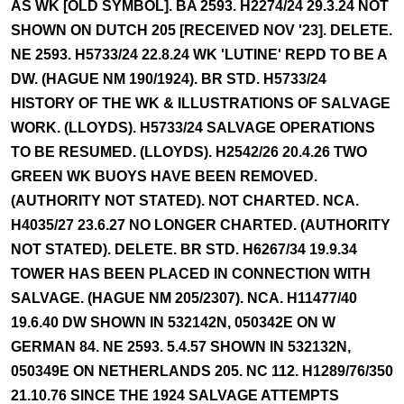
AS WK [OLD SYMBOL]. BA 2593. H2274/24 29.3.24 NOT
SHOWN ON DUTCH 205 [RECEIVED NOV '23]. DELETE.
NE 2593. H5733/24 22.8.24 WK 'LUTINE' REPD TO BE A
DW. (HAGUE NM 190/1924). BR STD. H5733/24
HISTORY OF THE WK & ILLUSTRATIONS OF SALVAGE
WORK. (LLOYDS). H5733/24 SALVAGE OPERATIONS
TO BE RESUMED. (LLOYDS). H2542/26 20.4.26 TWO
GREEN WK BUOYS HAVE BEEN REMOVED.
(AUTHORITY NOT STATED). NOT CHARTED. NCA.
H4035/27 23.6.27 NO LONGER CHARTED. (AUTHORITY
NOT STATED). DELETE. BR STD. H6267/34 19.9.34
TOWER HAS BEEN PLACED IN CONNECTION WITH
SALVAGE. (HAGUE NM 205/2307). NCA. H11477/40
19.6.40 DW SHOWN IN 532142N, 050342E ON W
GERMAN 84. NE 2593. 5.4.57 SHOWN IN 532132N,
050349E ON NETHERLANDS 205. NC 112. H1289/76/350
21.10.76 SINCE THE 1924 SALVAGE ATTEMPTS