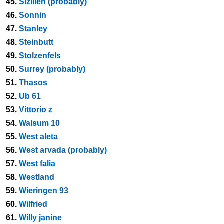
45.
Sizilien (probably)
46.
Sonnin
47.
Stanley
48.
Steinbutt
49.
Stolzenfels
50.
Surrey (probably)
51.
Thasos
52.
Ub 61
53.
Vittorio z
54.
Walsum 10
55.
West aleta
56.
West arvada (probably)
57.
West falia
58.
Westland
59.
Wieringen 93
60.
Wilfried
61.
Willy janine