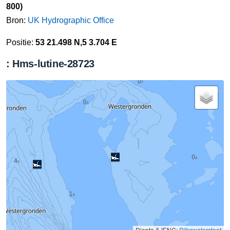
800)
Bron:
UK Hydrographic Office
Positie:
53 21.498 N,5 3.704 E
: Hms-lutine-28723
Diepte & IENC:
Rijkswaterstaat