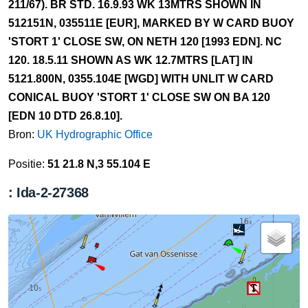
211/67). BR STD. 16.9.93 WK 13MTRS SHOWN IN
512151N, 035511E [EUR], MARKED BY W CARD BUOY
'STORT 1' CLOSE SW, ON NETH 120 [1993 EDN]. NC
120. 18.5.11 SHOWN AS WK 12.7MTRS [LAT] IN
5121.800N, 0355.104E [WGD] WITH UNLIT W CARD
CONICAL BUOY 'STORT 1' CLOSE SW ON BA 120
[EDN 10 DTD 26.8.10].
Bron:
UK Hydrographic Office
Positie:
51 21.8 N,3 55.104 E
: Ida-2-27368