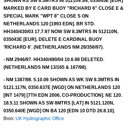
SHOWN AS SW 6.3MTRS IN 512109.5N, 035045E [EUR]
MARKED BY E CARD BUOY "RICHARD 6" CLOSE E &
SPECIAL MARK "WPT 8" CLOSE S ON
NETHERLANDS 120 [1993 EDN]. BR STD.
HH340/430/03 17.7.97 NOW SW 8.3MTRS IN 512110N,
035043E [EUR]. DELETE E CARDINAL BUOY
'RICHARD 6'. (NETHERLANDS NM 28/356/97).
- NM 2946/97. HH340/490/04 10.6.98 DELETED.
(NETHERLANDS NM 13/165 & 167/98).
- NM 1387/98. 5.10.06 SHOWN AS WK SW 8.3MTRS IN
5121.117N, 0350.637E [WGD] ON NETHERLANDS 120
[INT 1479] [7TH EDN 2006, CO-PRODUCTION]. NE 120.
18.5.11 SHOWN AS SW 8MTRS [LAT] IN 5121.120N,
0350.640E [WGD] ON BA 120 [EDN 10 DTD 26.8.10].
Bron:
UK Hydrographic Office