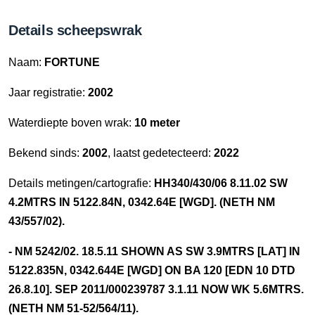
Details scheepswrak
Naam:
FORTUNE
Jaar registratie:
2002
Waterdiepte boven wrak:
10 meter
Bekend sinds:
2002
, laatst gedetecteerd:
2022
Details metingen/cartografie:
HH340/430/06 8.11.02 SW
4.2MTRS IN 5122.84N, 0342.64E [WGD]. (NETH NM
43/557/02).
- NM 5242/02. 18.5.11 SHOWN AS SW 3.9MTRS [LAT] IN
5122.835N, 0342.644E [WGD] ON BA 120 [EDN 10 DTD
26.8.10]. SEP 2011/000239787 3.1.11 NOW WK 5.6MTRS.
(NETH NM 51-52/564/11).