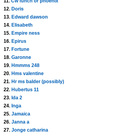
11.
Cw funch or phoenix
12.
Doris
13.
Edward dawson
14.
Elisabeth
15.
Empire ness
16.
Epirus
17.
Fortune
18.
Garonne
19.
Hmmms 248
20.
Hms valentine
21.
Hr ms balder (possibly)
22.
Hubertus 11
23.
Ida 2
24.
Inga
25.
Jamaica
26.
Janna a
27.
Jonge catharina