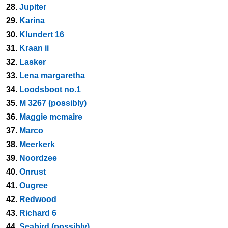
28.
Jupiter
29.
Karina
30.
Klundert 16
31.
Kraan ii
32.
Lasker
33.
Lena margaretha
34.
Loodsboot no.1
35.
M 3267 (possibly)
36.
Maggie mcmaire
37.
Marco
38.
Meerkerk
39.
Noordzee
40.
Onrust
41.
Ougree
42.
Redwood
43.
Richard 6
44.
Seabird (possibly)