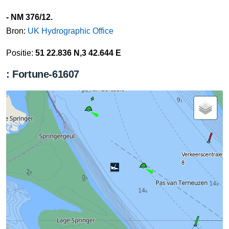
- NM 376/12.
Bron:
UK Hydrographic Office
Positie:
51 22.836 N,3 42.644 E
: Fortune-61607
Verkeerscentrale V
8