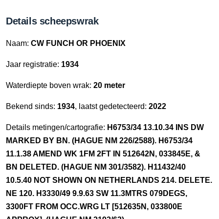
Details scheepswrak
Naam:
CW FUNCH OR PHOENIX
Jaar registratie:
1934
Waterdiepte boven wrak:
20 meter
Bekend sinds:
1934
, laatst gedetecteerd:
2022
Details metingen/cartografie:
H6753/34 13.10.34 INS DW
MARKED BY BN. (HAGUE NM 226/2588). H6753/34
11.1.38 AMEND WK 1FM 2FT IN 512642N, 033845E, &
BN DELETED. (HAGUE NM 301/3582). H11432/40
10.5.40 NOT SHOWN ON NETHERLANDS 214. DELETE.
NE 120. H3330/49 9.9.63 SW 11.3MTRS 079DEGS,
3300FT FROM OCC.WRG LT [512635N, 033800E