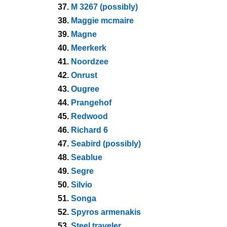
37.
M 3267 (possibly)
38.
Maggie mcmaire
39.
Magne
40.
Meerkerk
41.
Noordzee
42.
Onrust
43.
Ougree
44.
Prangehof
45.
Redwood
46.
Richard 6
47.
Seabird (possibly)
48.
Seablue
49.
Segre
50.
Silvio
51.
Songa
52.
Spyros armenakis
53.
Steel traveler