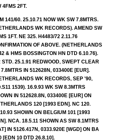
 4FMS 2FT.
NM 141/60. 25.10.71 NOW WK SW 7.8MTRS.
ETHERLANDS WK RECORDS). AMEND SW
MS 1FT. NE 325. H4483/72 2.11.76
NFIRMATION OF ABOVE. (NETHERLANDS
42 & HMS BOSSINGTON HN DTD 6.10.76).
 STD. 25.1.91 REDWOOD, SWEPT CLEAR
 7.8MTRS IN 512628N, 033400E [EUR].
ETHERLANDS WK RECORDS, SEP '90,
.S11 1539). 16.9.93 WK SW 8.3MTRS
OWN IN 512628.8N, 033400E [EUR] ON
THERLANDS 120 [1993 EDN]. NC 120.
.10.93 SHOWN ON BELGIUM 101 [1993
N]. NCA. 18.5.11 SHOWN AS SW 8.1MTRS
AT] IN 5126.417N, 0333.920E [WGD] ON BA
0 [EDN 10 DTD 26.8.10].