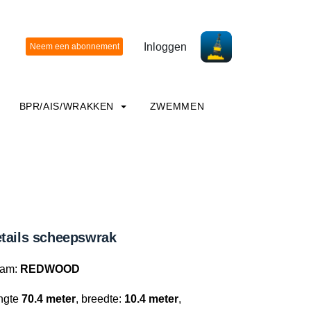
Inloggen
BPR/AIS/WRAKKEN
ZWEMMEN
tails scheepswrak
am:
REDWOOD
ngte
70.4 meter
, breedte:
10.4 meter
,