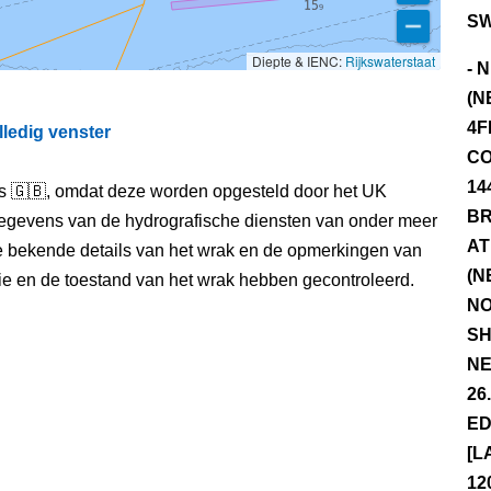
SW
Diepte & IENC:
Rijkswaterstaat
- 
(N
4F
lledig venster
CO
14
els 🇬🇧, omdat deze worden opgesteld door het UK
BR
egevens van de hydrografische diensten van onder meer
AT
e bekende details van het wrak en de opmerkingen van
(N
itie en de toestand van het wrak hebben gecontroleerd.
NO
SH
NE
26
ED
[L
12