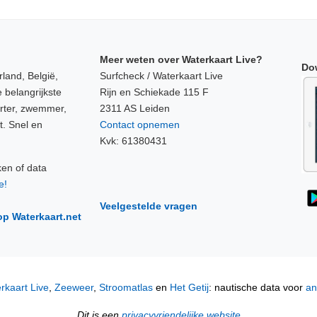
Meer weten over Waterkaart Live?
Do
land, België,
Surfcheck / Waterkaart Live
 belangrijkste
Rijn en Schiekade 115 F
orter, zwemmer,
2311 AS Leiden
t. Snel en
Contact opnemen
Kvk: 61380431
ken of data
e!
Veelgestelde vragen
op Waterkaart.net
rkaart Live
,
Zeeweer
,
Stroomatlas
en
Het Getij
: nautische data voor
an
Dit is een
privacyvriendelijke website