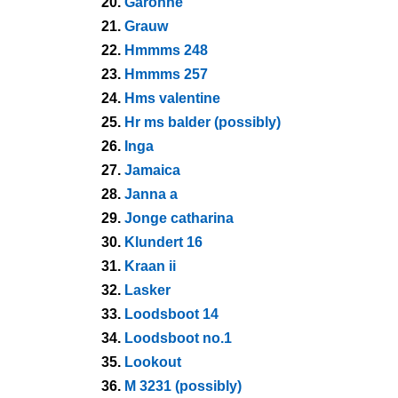
20.
Garonne
21.
Grauw
22.
Hmmms 248
23.
Hmmms 257
24.
Hms valentine
25.
Hr ms balder (possibly)
26.
Inga
27.
Jamaica
28.
Janna a
29.
Jonge catharina
30.
Klundert 16
31.
Kraan ii
32.
Lasker
33.
Loodsboot 14
34.
Loodsboot no.1
35.
Lookout
36.
M 3231 (possibly)