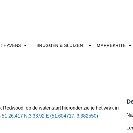
HTHAVENS
BRUGGEN & SLUIZEN
MARREKRITE
De
k Redwood, op de waterkaart hieronder zie je het wrak in
Na
s
51 26.417 N,3 33.92 E (51.604717, 3.382550)
Le