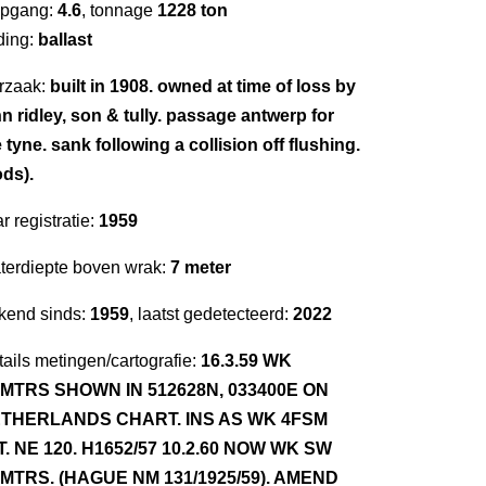
epgang:
4.6
, tonnage
1228 ton
ding:
ballast
rzaak:
built in 1908. owned at time of loss by
n ridley, son & tully. passage antwerp for
 tyne. sank following a collision off flushing.
ods).
r registratie:
1959
terdiepte boven wrak:
7 meter
kend sinds:
1959
, laatst gedetecteerd:
2022
ails metingen/cartografie:
16.3.59 WK
3MTRS SHOWN IN 512628N, 033400E ON
THERLANDS CHART. INS AS WK 4FSM
T. NE 120. H1652/57 10.2.60 NOW WK SW
9MTRS. (HAGUE NM 131/1925/59). AMEND