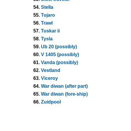
54.
Stella
55.
Tojaro
56.
Trawl
57.
Tuskar ii
58.
Tysla
59.
Ub 20 (possibly)
60.
V 1405 (possibly)
61.
Vanda (possibly)
62.
Vestland
63.
Viceroy
64.
War diwan (after part)
65.
War diwan (fore-ship)
66.
Zuidpool