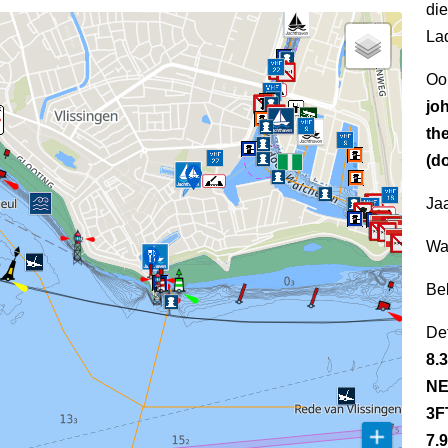
di
La
Oo
joh
the
(d
Jaa
Wa
Be
Det
8.
NE
3F
7.