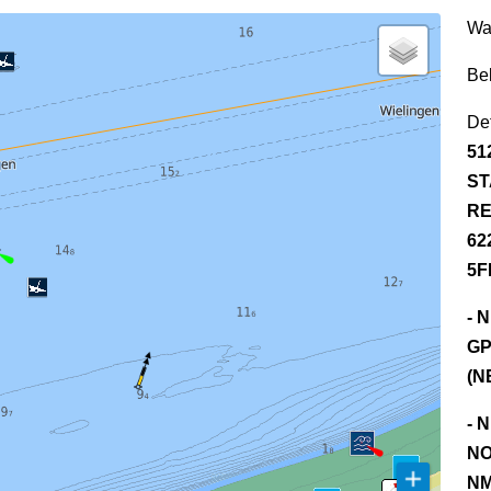
Wa
Be
Det
51
ST
RE
62
5F
- 
GP
(N
- 
NO
NM