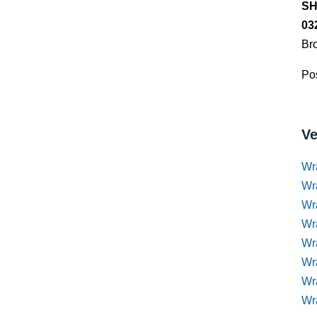
SH
03
Br
Pos
Ve
Wr
Wr
Wr
Wra
Wra
Wr
Wr
Wr