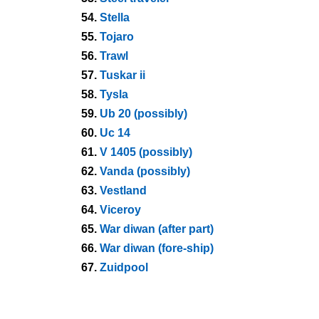
54.
Stella
55.
Tojaro
56.
Trawl
57.
Tuskar ii
58.
Tysla
59.
Ub 20 (possibly)
60.
Uc 14
61.
V 1405 (possibly)
62.
Vanda (possibly)
63.
Vestland
64.
Viceroy
65.
War diwan (after part)
66.
War diwan (fore-ship)
67.
Zuidpool