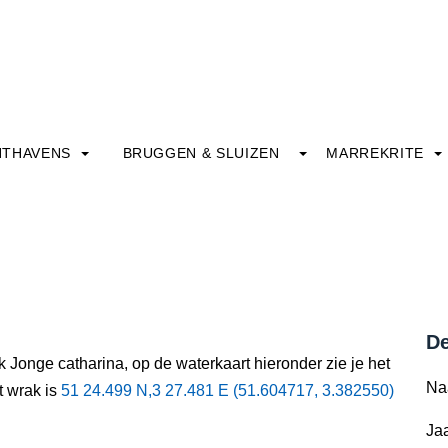
HTHAVENS
BRUGGEN & SLUIZEN
MARREKRITE
De
 Jonge catharina, op de waterkaart hieronder zie je het
Na
t wrak is
51 24.499 N,3 27.481 E (51.604717, 3.382550)
Jaa