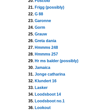
20.
Foscolo
21.
Frigg (possibly)
22.
G 88
23.
Garonne
24.
Gorm
25.
Grauw
26.
Greta dania
27.
Hmmms 248
28.
Hmmms 257
29.
Hr ms balder (possibly)
30.
Jamaica
31.
Jonge catharina
32.
Klundert 16
33.
Lasker
34.
Loodsboot 14
35.
Loodsboot no.1
36.
Lookout