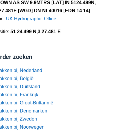
OWN AS SW 9.9MTRS [LAT] IN 5124.499N,
27.481E [WGD] ON NL40016 [EDN 14.14].
on:
UK Hydrographic Office
itie:
51 24.499 N,3 27.481 E
rder zoeken
akken bij Nederland
akken bij België
akken bij Duitsland
kken bij Frankrijk
kken bij Groot-Brittannië
akken bij Denemarken
akken bij Zweden
akken bij Noorwegen