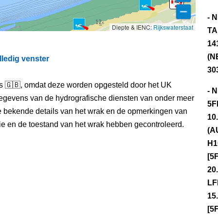
- 
Diepte & IENC:
Rijkswaterstaat
TA
14
(N
lledig venster
30
els 🇬🇧, omdat deze worden opgesteld door het UK
- 
egevens van de hydrografische diensten van onder meer
5F
e bekende details van het wrak en de opmerkingen van
10
itie en de toestand van het wrak hebben gecontroleerd.
(A
H1
[5
20
LF
15
[5