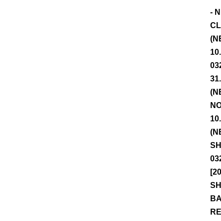
- 
CL
(N
10
03
31
(N
NO
10
(N
SH
03
[2
SH
BA
RE