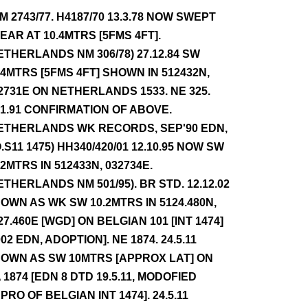
NM 2743/77. H4187/70 13.3.78 NOW SWEPT
EAR AT 10.4MTRS [5FMS 4FT].
ETHERLANDS NM 306/78) 27.12.84 SW
.4MTRS [5FMS 4FT] SHOWN IN 512432N,
2731E ON NETHERLANDS 1533. NE 325.
.1.91 CONFIRMATION OF ABOVE.
ETHERLANDS WK RECORDS, SEP'90 EDN,
.S11 1475) HH340/420/01 12.10.95 NOW SW
.2MTRS IN 512433N, 032734E.
ETHERLANDS NM 501/95). BR STD. 12.12.02
OWN AS WK SW 10.2MTRS IN 5124.480N,
27.460E [WGD] ON BELGIAN 101 [INT 1474]
002 EDN, ADOPTION]. NE 1874. 24.5.11
OWN AS SW 10MTRS [APPROX LAT] ON
 1874 [EDN 8 DTD 19.5.11, MODOFIED
PRO OF BELGIAN INT 1474]. 24.5.11