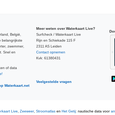
Meer weten over Waterkaart Live?
Do
land, België,
Surfcheck / Waterkaart Live
 belangrijkste
Rijn en Schiekade 115 F
orter, zwemmer,
2311 AS Leiden
t. Snel en
Contact opnemen
Kvk: 61380431
ken of data
e!
Veelgestelde vragen
op Waterkaart.net
rkaart Live
,
Zeeweer
,
Stroomatlas
en
Het Getij
: nautische data voor
an