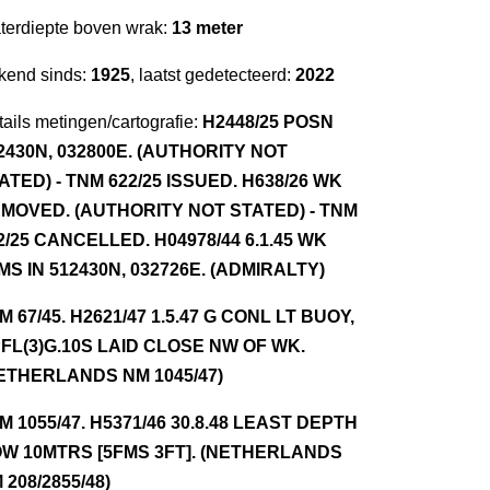
terdiepte boven wrak:
13 meter
kend sinds:
1925
, laatst gedetecteerd:
2022
ails metingen/cartografie:
H2448/25 POSN
2430N, 032800E. (AUTHORITY NOT
ATED) - TNM 622/25 ISSUED. H638/26 WK
MOVED. (AUTHORITY NOT STATED) - TNM
2/25 CANCELLED. H04978/44 6.1.45 WK
MS IN 512430N, 032726E. (ADMIRALTY)
NM 67/45. H2621/47 1.5.47 G CONL LT BUOY,
FL(3)G.10S LAID CLOSE NW OF WK.
ETHERLANDS NM 1045/47)
NM 1055/47. H5371/46 30.8.48 LEAST DEPTH
W 10MTRS [5FMS 3FT]. (NETHERLANDS
 208/2855/48)