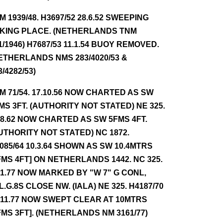
NM 1939/48. H3697/52 28.6.52 SWEEPING
KING PLACE. (NETHERLANDS TNM
1/1946) H7687/53 11.1.54 BUOY REMOVED.
ETHERLANDS NMS 283/4020/53 &
3/4282/53)
NM 71/54. 17.10.56 NOW CHARTED AS SW
MS 3FT. (AUTHORITY NOT STATED) NE 325.
.8.62 NOW CHARTED AS SW 5FMS 4FT.
UTHORITY NOT STATED) NC 1872.
085/64 10.3.64 SHOWN AS SW 10.4MTRS
FMS 4FT] ON NETHERLANDS 1442. NC 325.
.1.77 NOW MARKED BY "W 7" G CONL,
L.G.8S CLOSE NW. (IALA) NE 325. H4187/70
.11.77 NOW SWEPT CLEAR AT 10MTRS
FMS 3FT]. (NETHERLANDS NM 3161/77)