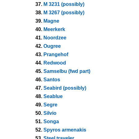
37.
M 3231 (possibly)
38.
M 3267 (possibly)
39.
Magne
40.
Meerkerk
41.
Noordzee
42.
Ougree
43.
Prangehof
44.
Redwood
45.
Samselbu (fwd part)
46.
Santos
47.
Seabird (possibly)
48.
Seablue
49.
Segre
50.
Silvio
51.
Songa
52.
Spyros armenakis
53.
Steel traveler