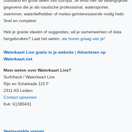
Duitsland en grote delen van Europa. Je vindt hier de belangrijkste
gegevens die je als nautische professional, watersporter,
zwemmer, waterliefhebber of meteo-geïnteresseerde nodig hebt.
Snel en compleet.
Heb je goede ideeën of suggesties, wil je samenwerken of data
hergebruiken? Laat het weten,
we horen graag van je!
Waterkaart Live gratis in je website
|
Adverteren op
Waterkaart.net
Meer weten over Waterkaart Live?
Surfcheck / Waterkaart Live
Rijn en Schiekade 115 F
2311 AS Leiden
Contact opnemen
Kvk: 61380431
Veelgestelde vragen