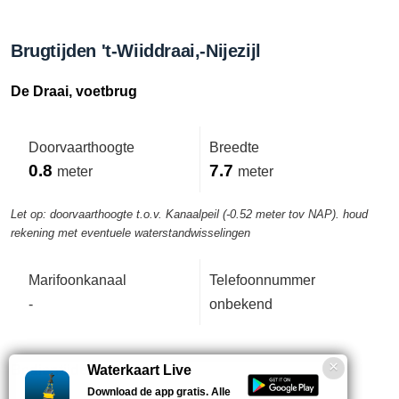
Brugtijden 't-Wiiddraai,-Nijezijl
De Draai, voetbrug
Doorvaarthoogte
Breedte
0.8
7.7
meter
meter
Let op: doorvaarthoogte t.o.v. Kanaalpeil (-0.52 meter tov NAP). houd
rekening met eventuele waterstandwisselingen
Marifoonkanaal
Telefoonnummer
-
onbekend
Bedientijden deze week
Waterkaart Live
Download de app gratis. Alle