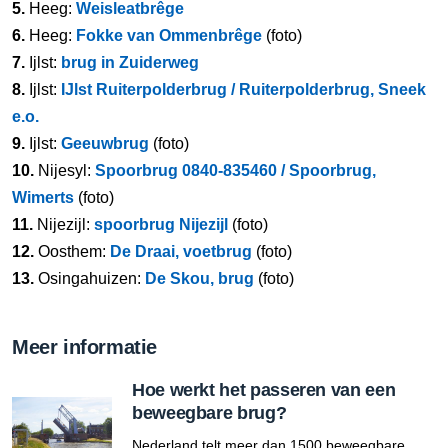
5.
Heeg:
Weisleatbrêge
6.
Heeg:
Fokke van Ommenbrêge
(foto)
7.
Ijlst:
brug in Zuiderweg
8.
Ijlst:
IJlst Ruiterpolderbrug / Ruiterpolderbrug, Sneek
e.o.
9.
Ijlst:
Geeuwbrug
(foto)
10.
Nijesyl:
Spoorbrug 0840-835460 / Spoorbrug,
Wimerts
(foto)
11.
Nijezijl:
spoorbrug Nijezijl
(foto)
12.
Oosthem:
De Draai, voetbrug
(foto)
13.
Osingahuizen:
De Skou, brug
(foto)
Meer informatie
Hoe werkt het passeren van een
beweegbare brug?
Nederland telt meer dan 1500 beweegbare