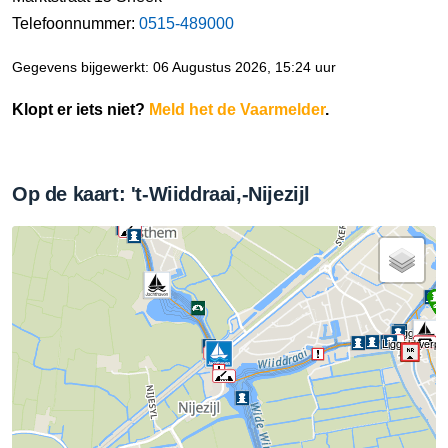
Telefoonnummer:
0515-489000
Gegevens bijgewerkt: 06 Augustus 2026, 15:24 uur
Klopt er iets niet?
Meld het de Vaarmelder
.
Op de kaart: 't-Wiiddraai,-Nijezijl
Liggeld ver
Liggeld verpli