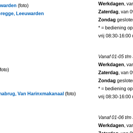
Werkdagen
, va
uwarden
(foto)
Zaterdag
, van 0
bregge, Leeuwarden
Zondag
geslote
* = bediening o
vrij 08:30-16:00
Vanaf 01-05 t/m
Werkdagen
, va
foto)
Zaterdag
, van 0
Zondag
geslote
* = bediening o
mabrug, Van Harinxmakanaal
(foto)
vrij 08:30-16:00
Vanaf 01-06 t/m
Werkdagen
, va