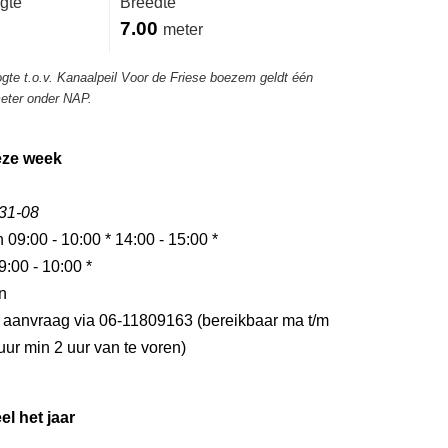
gte
Breedte
7.00
meter
ogte t.o.v. Kanaalpeil Voor de Friese boezem geldt één
meter onder NAP.
eze week
 31-08
n 09:00 - 10:00 * 14:00 - 15:00 *
9:00 - 10:00 *
n
p aanvraag via 06-11809163 (bereikbaar ma t/m
 uur min 2 uur van te voren)
el het jaar