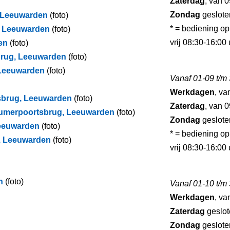
Zaterdag
, van 0
Zondag
geslote
 Leeuwarden
(foto)
* = bediening o
g, Leeuwarden
(foto)
vrij 08:30-16:00
en
(foto)
brug, Leeuwarden
(foto)
 Leeuwarden
(foto)
Vanaf 01-09 t/m
Werkdagen
, va
lsbrug, Leeuwarden
(foto)
Zaterdag
, van 0
dumerpoortsbrug, Leeuwarden
(foto)
Zondag
geslote
Leeuwarden
(foto)
* = bediening o
ug, Leeuwarden
(foto)
vrij 08:30-16:00
n
(foto)
Vanaf 01-10 t/m
Werkdagen
, va
Zaterdag
geslot
Zondag
geslote