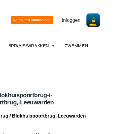
Inloggen
BPR/AIS/WRAKKEN
ZWEMMEN
lokhuispoortbrug-/-
rtbrug,-Leeuwarden
rug / Blokhuispoortbrug, Leeuwarden