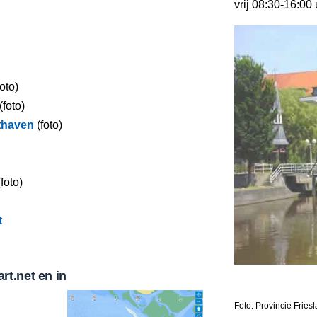
vrij 08:30-16:00
oto)
(foto)
thaven
(foto)
foto)
t
t.net en in
Foto: Provincie Fries