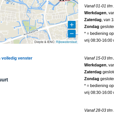
Vanaf 01-01 t/m
Werkdagen
, va
Zaterdag
, van 1
Zondag
geslote
* = bediening o
vrij 08:30-16:00
Diepte & IENC:
Rijkswaterstaat
volledig venster
Vanaf 15-03 t/m
Werkdagen
, va
Zaterdag
geslot
Zondag
geslote
uurt
* = bediening o
vrij 08:30-16:00
Vanaf 28-03 t/m