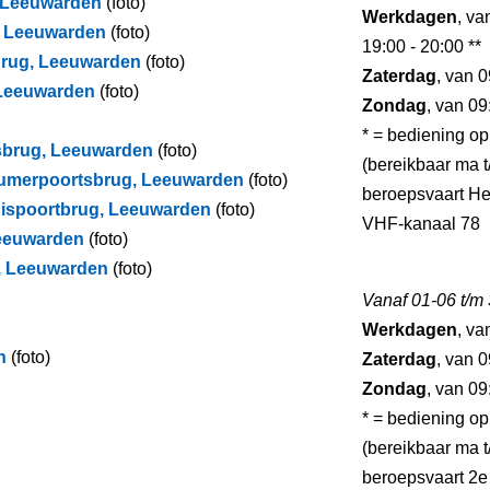
 Leeuwarden
(foto)
Werkdagen
, va
g, Leeuwarden
(foto)
19:00 - 20:00 **
brug, Leeuwarden
(foto)
Zaterdag
, van 0
 Leeuwarden
(foto)
Zondag
, van 09
* = bediening op
lsbrug, Leeuwarden
(foto)
(bereikbaar ma t/
dumerpoortsbrug, Leeuwarden
(foto)
beroepsvaart He
uispoortbrug, Leeuwarden
(foto)
VHF-kanaal 78
Leeuwarden
(foto)
ug, Leeuwarden
(foto)
Vanaf 01-06 t/m
Werkdagen
, va
n
(foto)
Zaterdag
, van 0
Zondag
, van 09
* = bediening op
(bereikbaar ma t/
beroepsvaart 2e