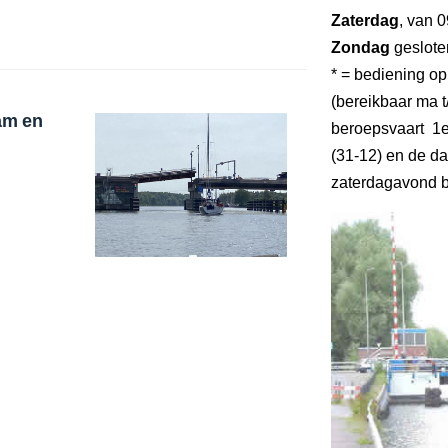
Zaterdag
, van 0
Zondag
geslote
* = bediening op
(bereikbaar ma t/
am en
beroepsvaart 1e
(31-12) en de da
zaterdagavond b