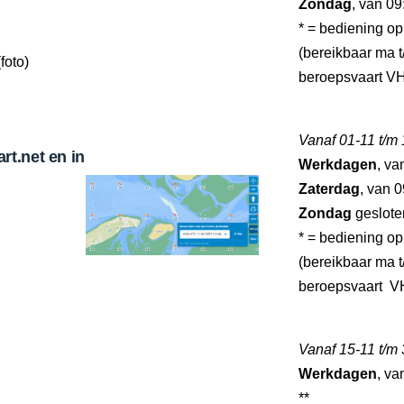
Zondag
, van 09
* = bediening op
(bereikbaar ma t/
foto)
beroepsvaart V
Vanaf 01-11 t/m
t.net en in
Werkdagen
, va
Zaterdag
, van 0
Zondag
geslote
* = bediening op
(bereikbaar ma t/
beroepsvaart V
Vanaf 15-11 t/m
Werkdagen
, va
**