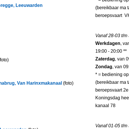
bregge, Leeuwarden
(bereikbaar ma t/
beroepsvaart V
Vanaf 28-03 t/m
Werkdagen
, va
19:00 - 20:00 **
Zaterdag
, van 0
foto)
Zondag
, van 09
* = bediening op
(bereikbaar ma t/
mabrug, Van Harinxmakanaal
(foto)
beroepsvaart 2e
Koningsdag heef
kanaal 78
Vanaf 01-05 t/m