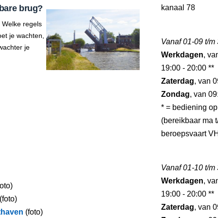
bare brug?
kanaal 78
 Welke regels
et je wachten,
Vanaf 01-09 t/m
wachter je
Werkdagen
, va
19:00 - 20:00 **
Zaterdag
, van 0
Zondag
, van 09
* = bediening op
(bereikbaar ma t/
beroepsvaart V
Vanaf 01-10 t/m
Werkdagen
, va
oto)
19:00 - 20:00 **
(foto)
Zaterdag
, van 0
thaven
(foto)