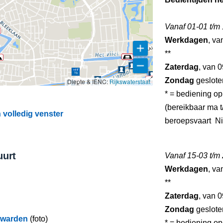
Vanaf 01-01 t/m
Werkdagen
, va
**
Zaterdag
, van 0
Zondag
geslote
Diepte & IENC:
Rijkswaterstaat
* = bediening op
(bereikbaar ma t/
volledig venster
beroepsvaart N
uurt
Vanaf 15-03 t/m
Werkdagen
, va
**
Zaterdag
, van 0
Zondag
geslote
uwarden
(foto)
* = bediening op