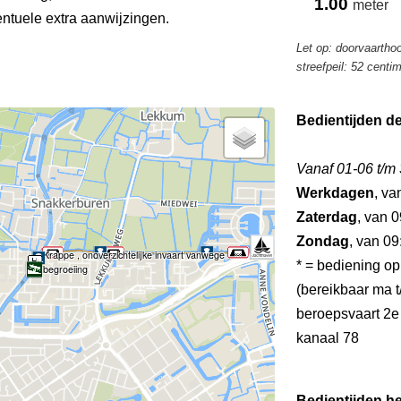
1.00
meter
tuele extra aanwijzingen.
Let op: doorvaartho
streefpeil: 52 centi
Bedientijden d
Vanaf 01-06 t/m
Werkdagen
, va
Zaterdag
, van 0
Zondag
, van 09
Krappe , onoverzichtelijke invaart vanwege
* = bediening op
begroeiing
(bereikbaar ma t/
beroepsvaart 2e
kanaal 78
Bedientijden he