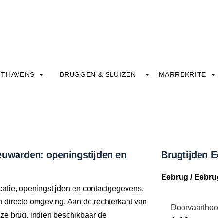
HTHAVENS
BRUGGEN & SLUIZEN
MARREKRITE
euwarden: openingstijden en
Brugtijden 
Eebrug / Eebr
catie, openingstijden en contactgegevens.
jn directe omgeving. Aan de rechterkant van
Doorvaarthoo
eze brug, indien beschikbaar de