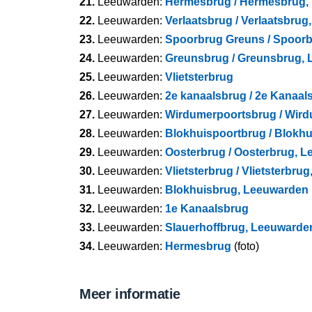
21.
Leeuwarden:
Hermesbrug / Hermesbrug,
22.
Leeuwarden:
Verlaatsbrug / Verlaatsbru
23.
Leeuwarden:
Spoorbrug Greuns / Spoor
24.
Leeuwarden:
Greunsbrug / Greunsbrug,
25.
Leeuwarden:
Vlietsterbrug
26.
Leeuwarden:
2e kanaalsbrug / 2e Kanaa
27.
Leeuwarden:
Wirdumerpoortsbrug / Wir
28.
Leeuwarden:
Blokhuispoortbrug / Blokh
29.
Leeuwarden:
Oosterbrug / Oosterbrug, 
30.
Leeuwarden:
Vlietsterbrug / Vlietsterbr
31.
Leeuwarden:
Blokhuisbrug, Leeuwarden
32.
Leeuwarden:
1e Kanaalsbrug
33.
Leeuwarden:
Slauerhoffbrug, Leeuwarde
34.
Leeuwarden:
Hermesbrug
(foto)
Meer informatie