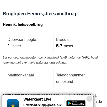
Brugtijden Hemrik,-fiets/voetbrug
Hemrik, fiets/voetbrug
Doorvaarthoogte
Breedte
1
5.7
meter
meter
Let op: doorvaarthoogte t.o.v. Kanaalpeil (2.69 meter tov NAP). houd
rekening met eventuele waterstandwisselingen
Marifoonkanaal
Telefoonnummer
-
onbekend
Opmerking:
Konvooivaart najaar 2026: Op zaterdag 31
Waterkaart Live
oktober 2026 kan in konvooi (onderweg aansluiten) van de
Download de app gratis. Alle