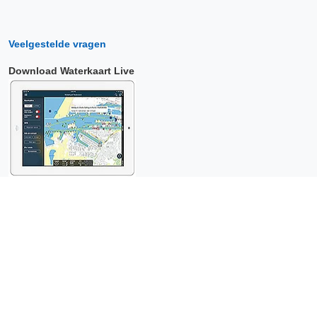
Veelgestelde vragen
Download Waterkaart Live
Copyright © 2026 Surfcheck |
Waterkaart Live
,
Zeeweer
,
Stroomatlas
en
Het Getij
: nautische data voor
anderhalf miljoen
bezoekers per jaar!