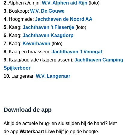
2.
Alphen a/d rijn:
W.V. Alphen a/d Rijn
(foto)
3.
Boskoop:
W.V. De Gouwe
4.
Hoogmade:
Jachthaven de Noord AA
5.
Kaag:
Jachthaven 't Fissertje
(foto)
6.
Kaag:
Jachthaven Kaagdorp
7.
Kaag:
Keverhaven
(foto)
8.
Kaag en braassem:
Jachthaven 't Venegat
9.
Kaag/oud ade (kagerplassen):
Jachthaven Camping
Spijkerboor
10.
Langeraar:
W.V. Langeraar
Download de app
Altijd de actuele brug- en sluistijden bij de hand? Met
de app
Waterkaart Live
blijf je op de hoogte.