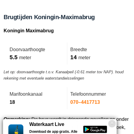
Brugtijden Koningin-Maximabrug
Koningin Maximabrug
Doorvaarthoogte
Breedte
5.5
14
meter
meter
Let op: doorvaarthoogte t.o.v. Kanaalpeil (-0.61 meter tov NAP). houd
rekening met eventuele waterstandwisselingen
Marifoonkanaal
Telefoonnummer
18
070–4417713
Opmerking:
De brug wordt in dringende gevallen en onder
Waterkaart Live
bijzondere omstandigheden, na tijdig teleÍonisch verzoek,
Download de app gratis. Alle