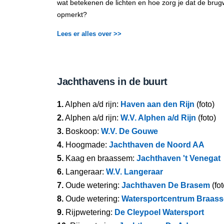
wat betekenen de lichten en hoe zorg je dat de brug
opmerkt?
Lees er alles over >>
Jachthavens in de buurt
1.
Alphen a/d rijn:
Haven aan den Rijn
(foto)
2.
Alphen a/d rijn:
W.V. Alphen a/d Rijn
(foto)
3.
Boskoop:
W.V. De Gouwe
4.
Hoogmade:
Jachthaven de Noord AA
5.
Kaag en braassem:
Jachthaven 't Venegat
6.
Langeraar:
W.V. Langeraar
7.
Oude wetering:
Jachthaven De Brasem
(fot
8.
Oude wetering:
Watersportcentrum Braas
9.
Rijpwetering:
De Cleypoel Watersport