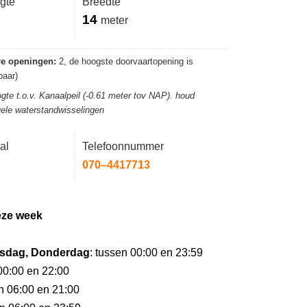
gte
Breedte
14
meter
re openingen:
2, de hoogste doorvaartopening is
aar)
gte t.o.v. Kanaalpeil (-0.61 meter tov NAP). houd
ele waterstandwisselingen
al
Telefoonnummer
070–4417713
eze week
sdag, Donderdag
: tussen 00:00 en 23:59
 00:00 en 22:00
en 06:00 en 21:00