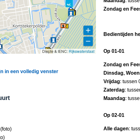
Maandag
: tuss
Zondag en Fee
Bedientijden he
Diepte & IENC:
Rijkswaterstaat
Op 01-01
Zondag en Fee
 in een volledig venster
Dinsdag, Woen
Vrijdag
: tussen
Zaterdag
: tuss
uurt
Maandag
: tuss
Op 02-01
Alle dagen
: tus
(foto)
to)