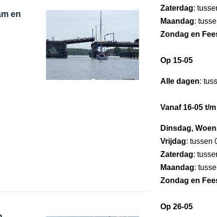
Zaterdag
: tuss
am en
Maandag
: tuss
Zondag en Fee
Op 15-05
Alle dagen
: tus
Vanaf 16-05 t/m
Dinsdag, Woen
Vrijdag
: tussen
Zaterdag
: tuss
Maandag
: tuss
Zondag en Fee
Op 26-05
n