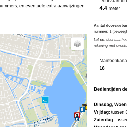
Doorvaarthoo
ummers, en eventuele extra aanwijzingen.
4.4
meter
Aantal doorvaarba
nummer: 1 (beweegb
Let op: doorvaarthoo
rekening met eventu
Marifoonkana
18
Bedientijden d
Dinsdag, Woen
Vrijdag
: tussen
Zaterdag
: tuss