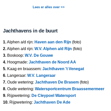
Lees er alles over >>
Jachthavens in de buurt
1.
Alphen a/d rijn:
Haven aan den Rijn
(foto)
2.
Alphen a/d rijn:
W.V. Alphen a/d Rijn
(foto)
3.
Boskoop:
W.V. De Gouwe
4.
Hoogmade:
Jachthaven de Noord AA
5.
Kaag en braassem:
Jachthaven 't Venegat
6.
Langeraar:
W.V. Langeraar
7.
Oude wetering:
Jachthaven De Brasem
(foto)
8.
Oude wetering:
Watersportcentrum Braassemermeer
9.
Rijpwetering:
De Cleypoel Watersport
10.
Rijpwetering:
Jachthaven De Ade