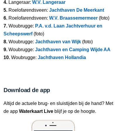
4.
Langeraar:
W.V. Langeraar
5.
Roelofarendsveen:
Jachthaven De Meerkant
6.
Roelofarendsveen:
W.V. Braassemermeer
(foto)
7.
Woubrugge:
P.A. v.d. Laan Jachtverhuur en
Scheepswerf
(foto)
8.
Woubrugge:
Jachthaven van Wijk
(foto)
9.
Woubrugge:
Jachthaven en Camping Wijde AA
10.
Woubrugge:
Jachthaven Hollandia
Download de app
Altijd de actuele brug- en sluistijden bij de hand? Met
de app
Waterkaart Live
blijf je op de hoogte.