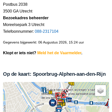
Postbus 2038
3500 GA Utrecht
Bezoekadres beheerder
Moreelsepark 3 Utrecht
Telefoonnummer:
088-2317104
Gegevens bijgewerkt: 06 Augustus 2026, 15:24 uur
Klopt er iets niet?
Meld het de Vaarmelder
.
Op de kaart: Spoorbrug-Alphen-aan-den-Rijn
kijk uit als je hier aanmeert. wij kregen 's nachts
bezoek van een grote groep agressieve jongeren,
die ons lastig vielen