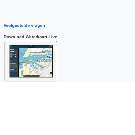
Veelgestelde vragen
Download Waterkaart Live
Copyright © 2026 Surfcheck |
Waterkaart Live
,
Zeeweer
,
Stroomatlas
en
Het Getij
: nautische data voor
anderhalf miljoen