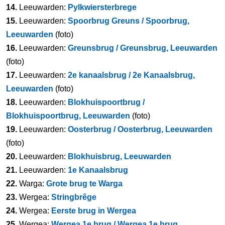
14.
Leeuwarden:
Pylkwiersterbrege
15.
Leeuwarden:
Spoorbrug Greuns / Spoorbrug,
Leeuwarden
(foto)
16.
Leeuwarden:
Greunsbrug / Greunsbrug, Leeuwarden
(foto)
17.
Leeuwarden:
2e kanaalsbrug / 2e Kanaalsbrug,
Leeuwarden
(foto)
18.
Leeuwarden:
Blokhuispoortbrug /
Blokhuispoortbrug, Leeuwarden
(foto)
19.
Leeuwarden:
Oosterbrug / Oosterbrug, Leeuwarden
(foto)
20.
Leeuwarden:
Blokhuisbrug, Leeuwarden
21.
Leeuwarden:
1e Kanaalsbrug
22.
Warga:
Grote brug te Warga
23.
Wergea:
Stringbrêge
24.
Wergea:
Eerste brug in Wergea
25.
Wergea:
Wergea 1e brug / Wergea 1e brug,