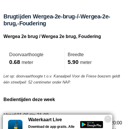
Brugtijden Wergea-2e-brug-/-Wergea-2e-
brug,-Foudering
Wergea 2e brug / Wergea 2e brug, Foudering
Doorvaarthoogte
Breedte
0.68
5.90
meter
meter
Let op: doorvaarthoogte t.o.v. Kanaalpeil Voor de Friese boezem geldt
één streefpeil: 52 centimeter onder NAP.
Bedientijden deze week
Vanaf 01-06 t/m 31-08
Waterkaart Live
Werkdagen
, van 09:00 - 12:00 13:00 - 16:15 17:15 - 20:00
Download de app gratis. Alle