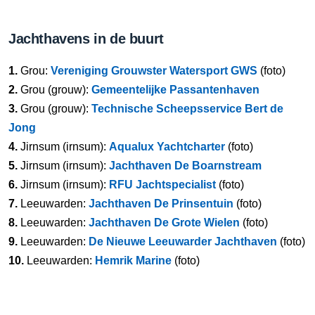
Jachthavens in de buurt
1.
Grou:
Vereniging Grouwster Watersport GWS
(foto)
2.
Grou (grouw):
Gemeentelijke Passantenhaven
3.
Grou (grouw):
Technische Scheepsservice Bert de
Jong
4.
Jirnsum (irnsum):
Aqualux Yachtcharter
(foto)
5.
Jirnsum (irnsum):
Jachthaven De Boarnstream
6.
Jirnsum (irnsum):
RFU Jachtspecialist
(foto)
7.
Leeuwarden:
Jachthaven De Prinsentuin
(foto)
8.
Leeuwarden:
Jachthaven De Grote Wielen
(foto)
9.
Leeuwarden:
De Nieuwe Leeuwarder Jachthaven
(foto)
10.
Leeuwarden:
Hemrik Marine
(foto)