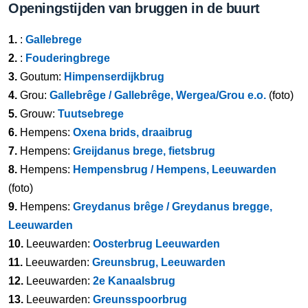
Openingstijden van bruggen in de buurt
1.
:
Gallebrege
2.
:
Fouderingbrege
3.
Goutum:
Himpenserdijkbrug
4.
Grou:
Gallebrêge / Gallebrêge, Wergea/Grou e.o.
(foto)
5.
Grouw:
Tuutsebrege
6.
Hempens:
Oxena brids, draaibrug
7.
Hempens:
Greijdanus brege, fietsbrug
8.
Hempens:
Hempensbrug / Hempens, Leeuwarden
(foto)
9.
Hempens:
Greydanus brêge / Greydanus bregge,
Leeuwarden
10.
Leeuwarden:
Oosterbrug Leeuwarden
11.
Leeuwarden:
Greunsbrug, Leeuwarden
12.
Leeuwarden:
2e Kanaalsbrug
13.
Leeuwarden:
Greunsspoorbrug