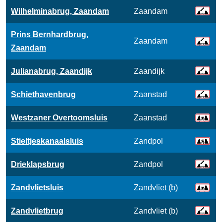
Wilhelminabrug, Zaandam
Zaandam
Prins Bernhardbrug,
Zaandam
Zaandam
Julianabrug, Zaandijk
Zaandijk
Schiethavenbrug
Zaanstad
Westzaner Overtoomsluis
Zaanstad
Stieltjeskanaalsluis
Zandpol
Drieklapsbrug
Zandpol
Zandvlietsluis
Zandvliet (b)
Zandvlietbrug
Zandvliet (b)