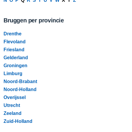
N
O
P
Q
R
S
T
U
V
W
X Y
Z
Bruggen per provincie
Drenthe
Flevoland
Friesland
Gelderland
Groningen
Limburg
Noord-Brabant
Noord-Holland
Overijssel
Utrecht
Zeeland
Zuid-Holland