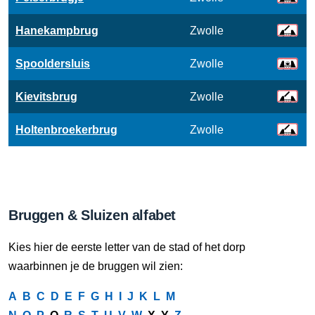
Hanekampbrug
Zwolle
Spooldersluis
Zwolle
Kievitsbrug
Zwolle
Holtenbroekerbrug
Zwolle
Bruggen & Sluizen alfabet
Kies hier de eerste letter van de stad of het dorp
waarbinnen je de bruggen wil zien:
A
B
C
D
E
F
G
H
I
J
K
L
M