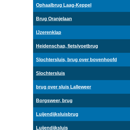
Ophaalbrug Laag-Keppel
Brug Oranjelaan
IJzerenklap
Heidenschap, fiets/voetbrug
Slochtersluis, brug over bovenhoofd
Slochtersluis
brug over sluis Lalleweer
Borgsweer, brug
Luijendijksluisbrug
Luijendijksluis