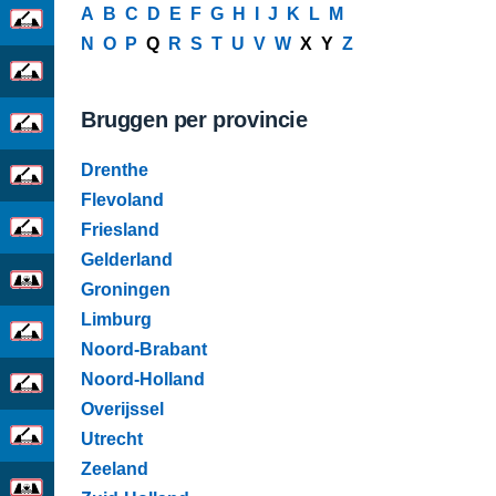
A
B
C
D
E
F
G
H
I
J
K
L
M
N
O
P
Q
R
S
T
U
V
W
X Y
Z
Bruggen per provincie
Drenthe
Flevoland
Friesland
Gelderland
Groningen
Limburg
Noord-Brabant
Noord-Holland
Overijssel
Utrecht
Zeeland