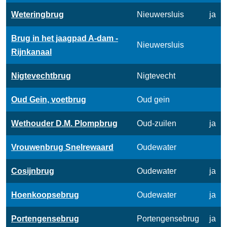
Weteringbrug
Nieuwersluis
ja
Brug in het jaagpad A-dam -
Nieuwersluis
Rijnkanaal
Nigtevechtbrug
Nigtevecht
Oud Gein, voetbrug
Oud gein
Wethouder D.M. Plompbrug
Oud-zuilen
ja
Vrouwenbrug Snelrewaard
Oudewater
Cosijnbrug
Oudewater
ja
Hoenkoopsebrug
Oudewater
ja
Portengensebrug
Portengensebrug
ja