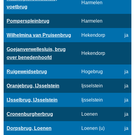
Harmelen
voetbrug
Pomperspleinbrug
Harmelen
Wilhelmina van Pruisenbrug
Hekendorp
ja
Goejanverwellesluis, brug
Hekendorp
over benedenhoofd
Ruigeweidsebrug
Hogebrug
ja
Oranjebrug, IJsselstein
Ijsselstein
ja
IJsselbrug, IJsselstein
Ijsselstein
ja
Cronenburgherbrug
Loenen
ja
Dorpsbrug, Loenen
Loenen (u)
ja