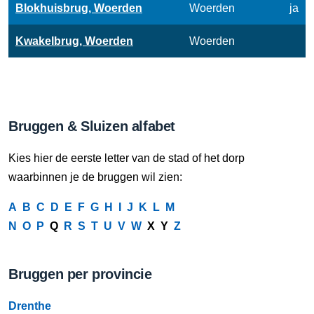
Blokhuisbrug, Woerden
Woerden
ja
Kwakelbrug, Woerden
Woerden
Bruggen & Sluizen alfabet
Kies hier de eerste letter van de stad of het dorp
waarbinnen je de bruggen wil zien:
A
B
C
D
E
F
G
H
I
J
K
L
M
N
O
P
Q
R
S
T
U
V
W
X Y
Z
Bruggen per provincie
Drenthe