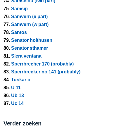
74.
Samselbu (fwd part)
75.
Samsip
76.
Samvern (e part)
77.
Samvern (w part)
78.
Santos
79.
Senator holthusen
80.
Senator sthamer
81.
Slera ventana
82.
Sperrbrecher 170 (probably)
83.
Sperrbrecker no 141 (probably)
84.
Tuskar ii
85.
U 11
86.
Ub 13
87.
Uc 14
Verder zoeken