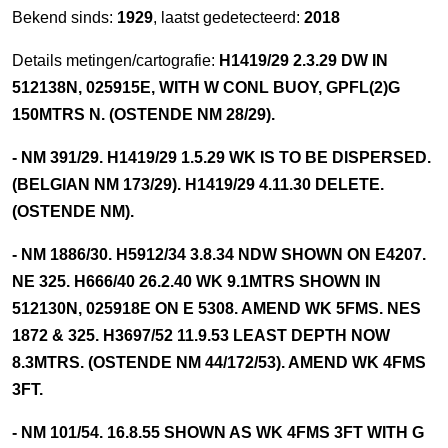
Bekend sinds:
1929
, laatst gedetecteerd:
2018
Details metingen/cartografie:
H1419/29 2.3.29 DW IN
512138N, 025915E, WITH W CONL BUOY, GPFL(2)G
150MTRS N. (OSTENDE NM 28/29).
- NM 391/29. H1419/29 1.5.29 WK IS TO BE DISPERSED.
(BELGIAN NM 173/29). H1419/29 4.11.30 DELETE.
(OSTENDE NM).
- NM 1886/30. H5912/34 3.8.34 NDW SHOWN ON E4207.
NE 325. H666/40 26.2.40 WK 9.1MTRS SHOWN IN
512130N, 025918E ON E 5308. AMEND WK 5FMS. NES
1872 & 325. H3697/52 11.9.53 LEAST DEPTH NOW
8.3MTRS. (OSTENDE NM 44/172/53). AMEND WK 4FMS
3FT.
- NM 101/54. 16.8.55 SHOWN AS WK 4FMS 3FT WITH G