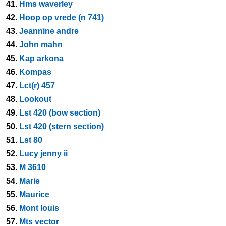
41.
Hms waverley
42.
Hoop op vrede (n 741)
43.
Jeannine andre
44.
John mahn
45.
Kap arkona
46.
Kompas
47.
Lct(r) 457
48.
Lookout
49.
Lst 420 (bow section)
50.
Lst 420 (stern section)
51.
Lst 80
52.
Lucy jenny ii
53.
M 3610
54.
Marie
55.
Maurice
56.
Mont louis
57.
Mts vector