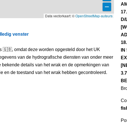
AM
17
Data vectorkaart: ©
OpenStreetMap-auteurs
D/
[W
lledig venster
AD
18
els 🇬🇧, omdat deze worden opgesteld door het UK
IN
egevens van de hydrografische diensten van onder meer
EX
e bekende details van het wrak en de opmerkingen van
[N
itie en de toestand van het wrak hebben gecontroleerd.
3.
BE
Br
Co
fi
Pos