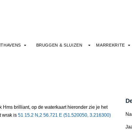
HTHAVENS
BRUGGEN & SLUIZEN
MARREKRITE
De
 Hms brilliant, op de waterkaart hieronder zie je het
Na
t wrak is
51 15.2 N,2 56.721 E (51.520050, 3.216300)
Jaa