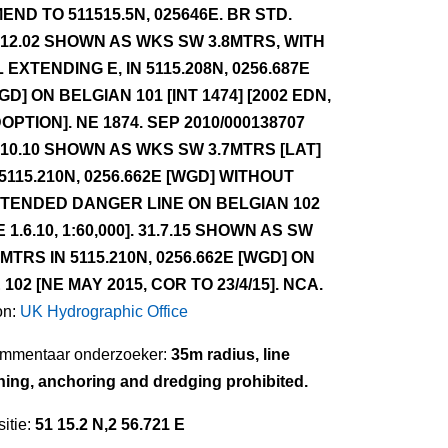
END TO 511515.5N, 025646E. BR STD.
.12.02 SHOWN AS WKS SW 3.8MTRS, WITH
L EXTENDING E, IN 5115.208N, 0256.687E
GD] ON BELGIAN 101 [INT 1474] [2002 EDN,
OPTION]. NE 1874. SEP 2010/000138707
.10.10 SHOWN AS WKS SW 3.7MTRS [LAT]
 5115.210N, 0256.662E [WGD] WITHOUT
TENDED DANGER LINE ON BELGIAN 102
E 1.6.10, 1:60,000]. 31.7.15 SHOWN AS SW
7MTRS IN 5115.210N, 0256.662E [WGD] ON
 102 [NE MAY 2015, COR TO 23/4/15]. NCA.
on:
UK Hydrographic Office
mmentaar onderzoeker:
35m radius, line
shing, anchoring and dredging prohibited.
itie:
51 15.2 N,2 56.721 E