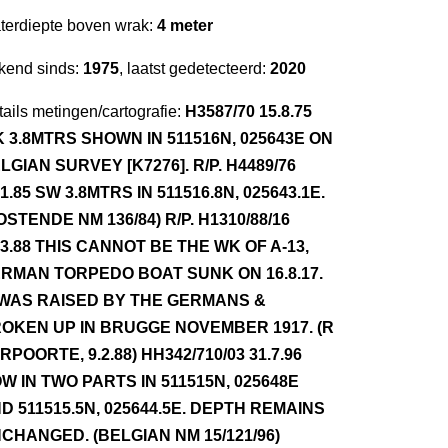
terdiepte boven wrak:
4 meter
kend sinds:
1975
, laatst gedetecteerd:
2020
ails metingen/cartografie:
H3587/70 15.8.75
 3.8MTRS SHOWN IN 511516N, 025643E ON
LGIAN SURVEY [K7276]. R/P. H4489/76
.1.85 SW 3.8MTRS IN 511516.8N, 025643.1E.
OSTENDE NM 136/84) R/P. H1310/88/16
.3.88 THIS CANNOT BE THE WK OF A-13,
RMAN TORPEDO BOAT SUNK ON 16.8.17.
 WAS RAISED BY THE GERMANS &
OKEN UP IN BRUGGE NOVEMBER 1917. (R
RPOORTE, 9.2.88) HH342/710/03 31.7.96
W IN TWO PARTS IN 511515N, 025648E
D 511515.5N, 025644.5E. DEPTH REMAINS
CHANGED. (BELGIAN NM 15/121/96)