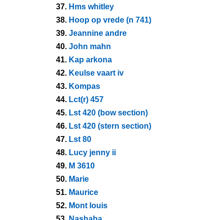
37.
Hms whitley
38.
Hoop op vrede (n 741)
39.
Jeannine andre
40.
John mahn
41.
Kap arkona
42.
Keulse vaart iv
43.
Kompas
44.
Lct(r) 457
45.
Lst 420 (bow section)
46.
Lst 420 (stern section)
47.
Lst 80
48.
Lucy jenny ii
49.
M 3610
50.
Marie
51.
Maurice
52.
Mont louis
53.
Nashaba