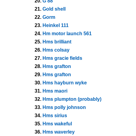
20.
G 88
21.
Gold shell
22.
Gorm
23.
Heinkel 111
24.
Hm motor launch 561
25.
Hms brilliant
26.
Hms colsay
27.
Hms gracie fields
28.
Hms grafton
29.
Hms grafton
30.
Hms hayburn wyke
31.
Hms maori
32.
Hms plumpton (probably)
33.
Hms polly johnson
34.
Hms sirius
35.
Hms wakeful
36.
Hms waverley