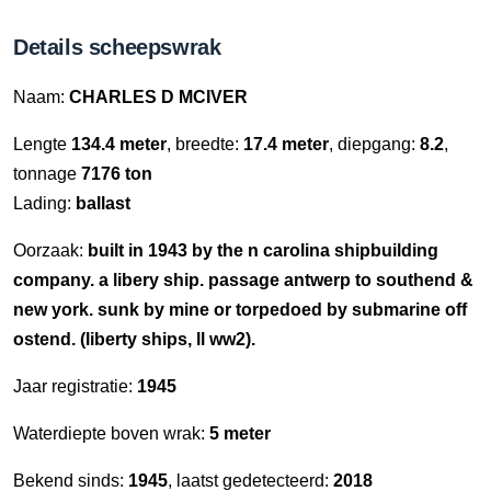
Details scheepswrak
Naam:
CHARLES D MCIVER
Lengte
134.4 meter
, breedte:
17.4 meter
, diepgang:
8.2
,
tonnage
7176 ton
Lading:
ballast
Oorzaak:
built in 1943 by the n carolina shipbuilding
company. a libery ship. passage antwerp to southend &
new york. sunk by mine or torpedoed by submarine off
ostend. (liberty ships, ll ww2).
Jaar registratie:
1945
Waterdiepte boven wrak:
5 meter
Bekend sinds:
1945
, laatst gedetecteerd:
2018