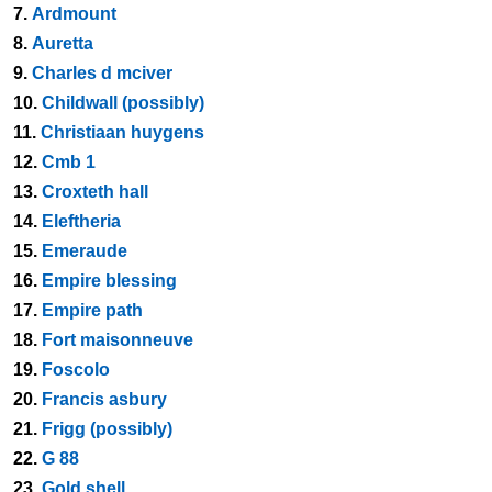
7.
Ardmount
8.
Auretta
9.
Charles d mciver
10.
Childwall (possibly)
11.
Christiaan huygens
12.
Cmb 1
13.
Croxteth hall
14.
Eleftheria
15.
Emeraude
16.
Empire blessing
17.
Empire path
18.
Fort maisonneuve
19.
Foscolo
20.
Francis asbury
21.
Frigg (possibly)
22.
G 88
23.
Gold shell