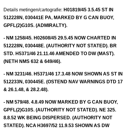
Details metingen/cartografie:
H01819/45 3.5.45 ST IN
512228N, 030441E PA, MARKED BY G CAN BUOY,
GPFL(2)G10S. (ADMIRALTY).
- NM 1258/45. H02608/45 29.5.45 NOW CHARTED IN
512228N, 030448E. (AUTHORITY NOT STATED). BR
STD. H5371/46 21.11.46 AMENDED TO DW (MAST).
(NETH NMS 632 & 649/46).
- NM 3231/46. H5371/46 17.3.48 NOW SHOWN AS ST IN
512233N, 030445E. (OSTEND NAV WARNINGS DTD 17
& 26.1.48, & 28.2.48).
- NM 579/48. 4.8.49 NOW MARKED BY G CAN BUOY,
GPFL(2)G10S. (AUTHORITY NOT STATED). NE 325.
8.8.52 WK BEING DISPERSED. (AUTHORITY NOT
STATED). NCA H3697/52 11.9.53 SHOWN AS DW