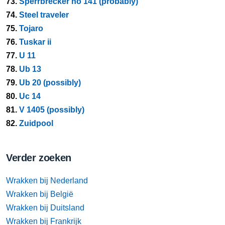
73.
Sperrbrecker no 141 (probably)
74.
Steel traveler
75.
Tojaro
76.
Tuskar ii
77.
U 11
78.
Ub 13
79.
Ub 20 (possibly)
80.
Uc 14
81.
V 1405 (possibly)
82.
Zuidpool
Verder zoeken
Wrakken bij Nederland
Wrakken bij België
Wrakken bij Duitsland
Wrakken bij Frankrijk