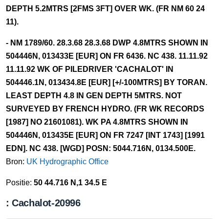
DEPTH 5.2MTRS [2FMS 3FT] OVER WK. (FR NM 60 24
11).
- NM 1789/60. 28.3.68 28.3.68 DWP 4.8MTRS SHOWN IN
504446N, 013433E [EUR] ON FR 6436. NC 438. 11.11.92
11.11.92 WK OF PILEDRIVER 'CACHALOT' IN
504446.1N, 013434.8E [EUR] [+/-100MTRS] BY TORAN.
LEAST DEPTH 4.8 IN GEN DEPTH 5MTRS. NOT
SURVEYED BY FRENCH HYDRO. (FR WK RECORDS
[1987] NO 21601081). WK PA 4.8MTRS SHOWN IN
504446N, 013435E [EUR] ON FR 7247 [INT 1743] [1991
EDN]. NC 438. [WGD] POSN: 5044.716N, 0134.500E.
Bron:
UK Hydrographic Office
Positie:
50 44.716 N,1 34.5 E
: Cachalot-20996