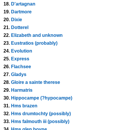
18.
D'artagnan
19.
Dartmore
20.
Dixie
21.
Dotterel
22.
Elizabeth and unknown
23.
Eustratios (probably)
24.
Evolution
25.
Express
26.
Flachsee
27.
Gladys
28.
Gloire a sainte therese
29.
Harmatris
30.
Hippocampe (?hypocampe)
31.
Hms brazen
32.
Hms drumtochty (possibly)
33.
Hms falmouth iii (possibly)
34.
Hms glen boyne