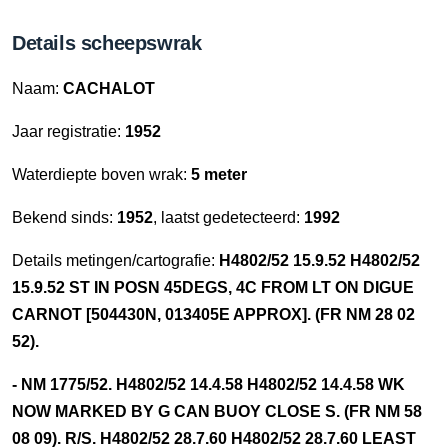
Details scheepswrak
Naam:
CACHALOT
Jaar registratie:
1952
Waterdiepte boven wrak:
5 meter
Bekend sinds:
1952
, laatst gedetecteerd:
1992
Details metingen/cartografie:
H4802/52 15.9.52 H4802/52
15.9.52 ST IN POSN 45DEGS, 4C FROM LT ON DIGUE
CARNOT [504430N, 013405E APPROX]. (FR NM 28 02
52).
- NM 1775/52. H4802/52 14.4.58 H4802/52 14.4.58 WK
NOW MARKED BY G CAN BUOY CLOSE S. (FR NM 58
08 09). R/S. H4802/52 28.7.60 H4802/52 28.7.60 LEAST