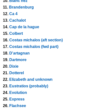
10.
Blanc nez
11.
Brandenburg
12.
Ca 4
13.
Cachalot
14.
Cap de la hague
15.
Colbert
16.
Costas michalos (aft section)
17.
Costas michalos (fwd part)
18.
D'artagnan
19.
Dartmore
20.
Dixie
21.
Dotterel
22.
Elizabeth and unknown
23.
Eustratios (probably)
24.
Evolution
25.
Express
26.
Flachsee