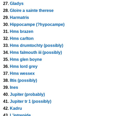
27.
Gladys
28.
Gloire a sainte therese
29.
Harmatris
30.
Hippocampe (?hypocampe)
31.
Hms brazen
32.
Hms carlton
33.
Hms drumtochty (possibly)
34.
Hms falmouth iii (possibly)
35.
Hms glen boyne
36.
Hms lord grey
37.
Hms wessex
38.
Iltis (possibly)
39.
Ines
40.
Jupiter (probably)
41.
Jupiter tr 1 (possibly)
42.
Kadru
43.
L'intrepide