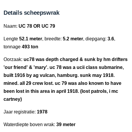
Details scheepswrak
Naam:
UC 78 OR UC 79
Lengte
52.1 meter
, breedte:
5.2 meter
, diepgang:
3.6
,
tonnage
493 ton
Oorzaak:
uc78 was depth charged & sunk by hm drifters
'our friend' & 'mary'. uc 78 was a ucii class submarine,
built 1916 by ag vulcan, hamburg. sunk may 1918.
mined. all 29 crew lost. uc 79 was also known to have
been lost in this area in april 1918. (lost patrols, i mc
cartney)
Jaar registratie:
1978
Waterdiepte boven wrak:
39 meter