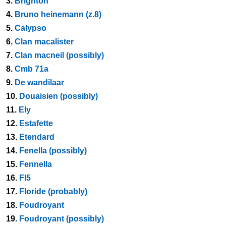
3.
Brighton
4.
Bruno heinemann (z.8)
5.
Calypso
6.
Clan macalister
7.
Clan macneil (possibly)
8.
Cmb 71a
9.
De wandilaar
10.
Douaisien (possibly)
11.
Ely
12.
Estafette
13.
Etendard
14.
Fenella (possibly)
15.
Fennella
16.
Fl5
17.
Floride (probably)
18.
Foudroyant
19.
Foudroyant (possibly)