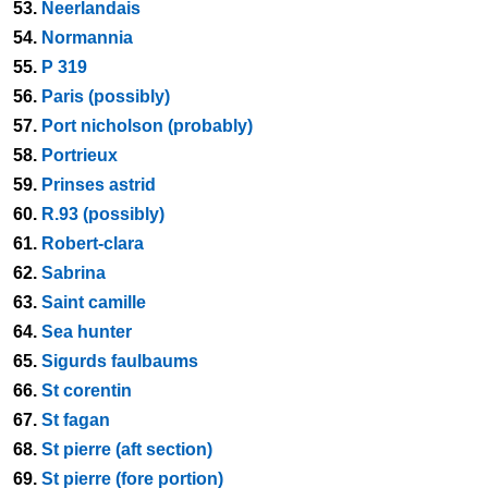
53.
Neerlandais
54.
Normannia
55.
P 319
56.
Paris (possibly)
57.
Port nicholson (probably)
58.
Portrieux
59.
Prinses astrid
60.
R.93 (possibly)
61.
Robert-clara
62.
Sabrina
63.
Saint camille
64.
Sea hunter
65.
Sigurds faulbaums
66.
St corentin
67.
St fagan
68.
St pierre (aft section)
69.
St pierre (fore portion)