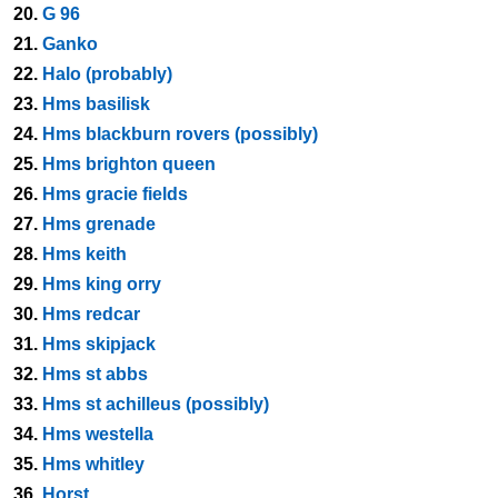
20.
G 96
21.
Ganko
22.
Halo (probably)
23.
Hms basilisk
24.
Hms blackburn rovers (possibly)
25.
Hms brighton queen
26.
Hms gracie fields
27.
Hms grenade
28.
Hms keith
29.
Hms king orry
30.
Hms redcar
31.
Hms skipjack
32.
Hms st abbs
33.
Hms st achilleus (possibly)
34.
Hms westella
35.
Hms whitley
36.
Horst