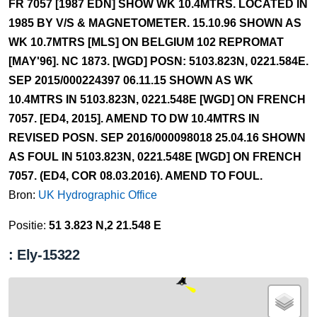
FR 7057 [1987 EDN] SHOW WK 10.4MTRS. LOCATED IN
1985 BY V/S & MAGNETOMETER. 15.10.96 SHOWN AS
WK 10.7MTRS [MLS] ON BELGIUM 102 REPROMAT
[MAY'96]. NC 1873. [WGD] POSN: 5103.823N, 0221.584E.
SEP 2015/000224397 06.11.15 SHOWN AS WK
10.4MTRS IN 5103.823N, 0221.548E [WGD] ON FRENCH
7057. [ED4, 2015]. AMEND TO DW 10.4MTRS IN
REVISED POSN. SEP 2016/000098018 25.04.16 SHOWN
AS FOUL IN 5103.823N, 0221.548E [WGD] ON FRENCH
7057. (ED4, COR 08.03.2016). AMEND TO FOUL.
Bron:
UK Hydrographic Office
Positie:
51 3.823 N,2 21.548 E
: Ely-15322