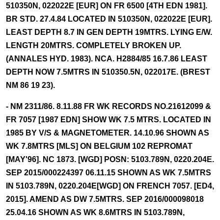
510350N, 022022E [EUR] ON FR 6500 [4TH EDN 1981].
BR STD. 27.4.84 LOCATED IN 510350N, 022022E [EUR].
LEAST DEPTH 8.7 IN GEN DEPTH 19MTRS. LYING E/W.
LENGTH 20MTRS. COMPLETELY BROKEN UP.
(ANNALES HYD. 1983). NCA. H2884/85 16.7.86 LEAST
DEPTH NOW 7.5MTRS IN 510350.5N, 022017E. (BREST
NM 86 19 23).
- NM 2311/86. 8.11.88 FR WK RECORDS NO.21612099 &
FR 7057 [1987 EDN] SHOW WK 7.5 MTRS. LOCATED IN
1985 BY V/S & MAGNETOMETER. 14.10.96 SHOWN AS
WK 7.8MTRS [MLS] ON BELGIUM 102 REPROMAT
[MAY'96]. NC 1873. [WGD] POSN: 5103.789N, 0220.204E.
SEP 2015/000224397 06.11.15 SHOWN AS WK 7.5MTRS
IN 5103.789N, 0220.204E[WGD] ON FRENCH 7057. [ED4,
2015]. AMEND AS DW 7.5MTRS. SEP 2016/000098018
25.04.16 SHOWN AS WK 8.6MTRS IN 5103.789N,