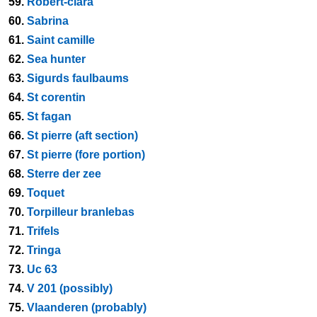
59.
Robert-clara
60.
Sabrina
61.
Saint camille
62.
Sea hunter
63.
Sigurds faulbaums
64.
St corentin
65.
St fagan
66.
St pierre (aft section)
67.
St pierre (fore portion)
68.
Sterre der zee
69.
Toquet
70.
Torpilleur branlebas
71.
Trifels
72.
Tringa
73.
Uc 63
74.
V 201 (possibly)
75.
Vlaanderen (probably)