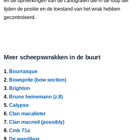
en de opmerkingen van de cartografen die in de loop der
tijden de positie en de toestand van het wrak hebben
gecontroleerd.
Meer scheepswrakken in de buurt
1.
Bourrasque
2.
Bowsprite (bow section)
3.
Brighton
4.
Bruno heinemann (z.8)
5.
Calypso
6.
Clan macalister
7.
Clan macneil (possibly)
8.
Cmb 71a
9.
De wandilaar