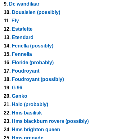
9.
De wandilaar
10.
Douaisien (possibly)
11.
Ely
12.
Estafette
13.
Etendard
14.
Fenella (possibly)
15.
Fennella
16.
Floride (probably)
17.
Foudroyant
18.
Foudroyant (possibly)
19.
G 96
20.
Ganko
21.
Halo (probably)
22.
Hms basilisk
23.
Hms blackburn rovers (possibly)
24.
Hms brighton queen
25.
Hms grenade