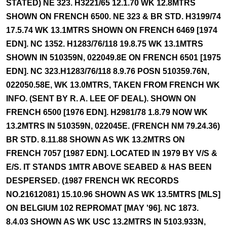
STATED) NE 323. H3221/65 12.1.70 WK 12.8MTRS
SHOWN ON FRENCH 6500. NE 323 & BR STD. H3199/74
17.5.74 WK 13.1MTRS SHOWN ON FRENCH 6469 [1974
EDN]. NC 1352. H1283/76/118 19.8.75 WK 13.1MTRS
SHOWN IN 510359N, 022049.8E ON FRENCH 6501 [1975
EDN]. NC 323.H1283/76/118 8.9.76 POSN 510359.76N,
022050.58E, WK 13.0MTRS, TAKEN FROM FRENCH WK
INFO. (SENT BY R. A. LEE OF DEAL). SHOWN ON
FRENCH 6500 [1976 EDN]. H2981/78 1.8.79 NOW WK
13.2MTRS IN 510359N, 022045E. (FRENCH NM 79.24.36)
BR STD. 8.11.88 SHOWN AS WK 13.2MTRS ON
FRENCH 7057 [1987 EDN]. LOCATED IN 1979 BY V/S &
E/S. IT STANDS 1MTR ABOVE SEABED & HAS BEEN
DESPERSED. (1987 FRENCH WK RECORDS
NO.21612081) 15.10.96 SHOWN AS WK 13.5MTRS [MLS]
ON BELGIUM 102 REPROMAT [MAY '96]. NC 1873.
8.4.03 SHOWN AS WK USC 13.2MTRS IN 5103.933N,