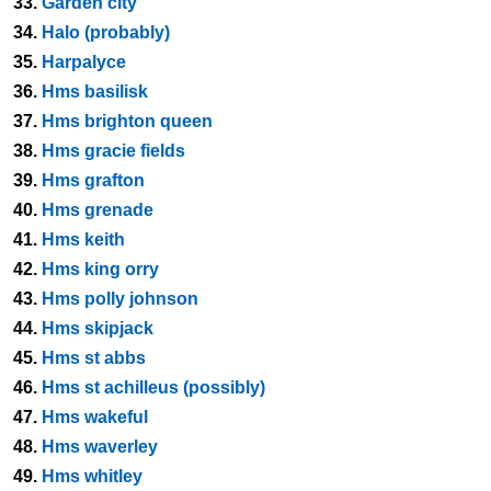
33.
Garden city
34.
Halo (probably)
35.
Harpalyce
36.
Hms basilisk
37.
Hms brighton queen
38.
Hms gracie fields
39.
Hms grafton
40.
Hms grenade
41.
Hms keith
42.
Hms king orry
43.
Hms polly johnson
44.
Hms skipjack
45.
Hms st abbs
46.
Hms st achilleus (possibly)
47.
Hms wakeful
48.
Hms waverley
49.
Hms whitley