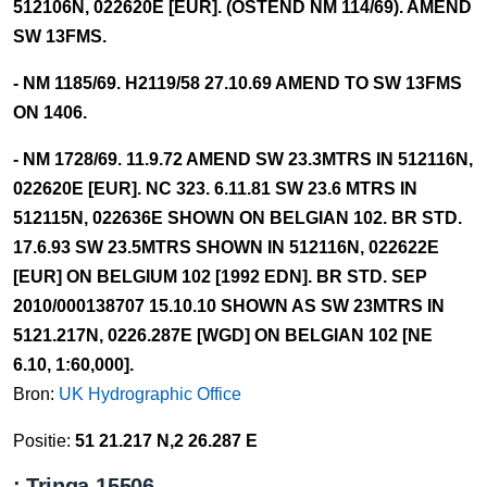
512106N, 022620E [EUR]. (OSTEND NM 114/69). AMEND
SW 13FMS.
- NM 1185/69. H2119/58 27.10.69 AMEND TO SW 13FMS
ON 1406.
- NM 1728/69. 11.9.72 AMEND SW 23.3MTRS IN 512116N,
022620E [EUR]. NC 323. 6.11.81 SW 23.6 MTRS IN
512115N, 022636E SHOWN ON BELGIAN 102. BR STD.
17.6.93 SW 23.5MTRS SHOWN IN 512116N, 022622E
[EUR] ON BELGIUM 102 [1992 EDN]. BR STD. SEP
2010/000138707 15.10.10 SHOWN AS SW 23MTRS IN
5121.217N, 0226.287E [WGD] ON BELGIAN 102 [NE
6.10, 1:60,000].
Bron:
UK Hydrographic Office
Positie:
51 21.217 N,2 26.287 E
: Tringa-15506