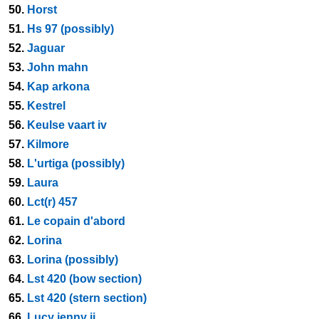
50.
Horst
51.
Hs 97 (possibly)
52.
Jaguar
53.
John mahn
54.
Kap arkona
55.
Kestrel
56.
Keulse vaart iv
57.
Kilmore
58.
L'urtiga (possibly)
59.
Laura
60.
Lct(r) 457
61.
Le copain d'abord
62.
Lorina
63.
Lorina (possibly)
64.
Lst 420 (bow section)
65.
Lst 420 (stern section)
66.
Lucy jenny ii