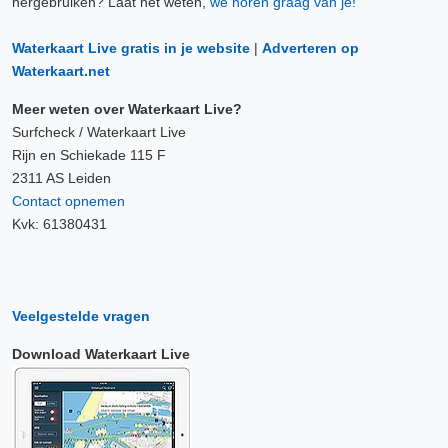
hergebruiken? Laat het weten,
we horen graag van je!
Waterkaart Live gratis in je website
|
Adverteren op
Waterkaart.net
Meer weten over Waterkaart Live?
Surfcheck / Waterkaart Live
Rijn en Schiekade 115 F
2311 AS Leiden
Contact opnemen
Kvk: 61380431
Veelgestelde vragen
Download Waterkaart Live