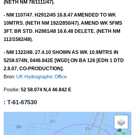
(NETH NM 78/1111/47).
- NM 1107/47. H2912/45 16.8.47 AMENDED TO WK
10MTRS. (NETH NM 192/2850/47). AMEND WK 5FMS
3FT. BR STD. H2881/48 16.6.48 DELETE. (NETH NM
112/1582/48).
- NM 1322/48. 27.4.10 SHOWN AS WK 10.9MTRS IN
5258.074N, 0446.842E [WGD] ON BA 126 [EDN 1 DTD
2.8.07, CO-PRODUCTION].
Bron:
UK Hydrographic Office
Positie:
52 58.074 N,4 46.842 E
: T-61-67530