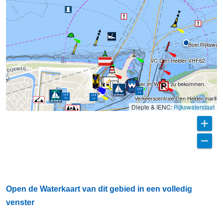
Boei Rijkswate
VC Den Helder VHF62
Frischwasser im Winter zu bekommen.
Verkeerscentrale Den Helder marifoo
Diepte & IENC:
Rijkswaterstaat
Open de Waterkaart van dit gebied in een volledig
venster