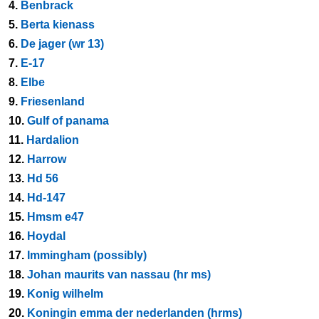
4.
Benbrack
5.
Berta kienass
6.
De jager (wr 13)
7.
E-17
8.
Elbe
9.
Friesenland
10.
Gulf of panama
11.
Hardalion
12.
Harrow
13.
Hd 56
14.
Hd-147
15.
Hmsm e47
16.
Hoydal
17.
Immingham (possibly)
18.
Johan maurits van nassau (hr ms)
19.
Konig wilhelm
20.
Koningin emma der nederlanden (hrms)