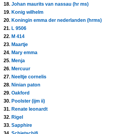
18.
Johan maurits van nassau (hr ms)
19.
Konig wilhelm
20.
Koningin emma der nederlanden (hrms)
21.
L 9506
22.
M 414
23.
Maartje
24.
Mary emma
25.
Menja
26.
Mercuur
27.
Neeltje cornelis
28.
Ninian paton
29.
Oakford
30.
Poolster (ijm ii)
31.
Renate leonardt
32.
Rigel
33.
Sapphire
34.
Schietschifj