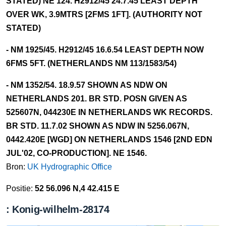
STATED) NE 124. H2912/45 24.7.45 LEAST DEPTH
OVER WK, 3.9MTRS [2FMS 1FT]. (AUTHORITY NOT
STATED)
- NM 1925/45. H2912/45 16.6.54 LEAST DEPTH NOW
6FMS 5FT. (NETHERLANDS NM 113/1583/54)
- NM 1352/54. 18.9.57 SHOWN AS NDW ON
NETHERLANDS 201. BR STD. POSN GIVEN AS
525607N, 044230E IN NETHERLANDS WK RECORDS.
BR STD. 11.7.02 SHOWN AS NDW IN 5256.067N,
0442.420E [WGD] ON NETHERLANDS 1546 [2ND EDN
JUL'02, CO-PRODUCTION]. NE 1546.
Bron:
UK Hydrographic Office
Positie:
52 56.096 N,4 42.415 E
: Konig-wilhelm-28174