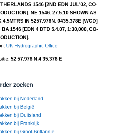
THERLANDS 1546 [2ND EDN JUL'02, CO-
ODUCTION]. NE 1546. 27.5.10 SHOWN AS
 4.5MTRS IN 5257.978N, 0435.378E [WGD]
 BA 1546 [EDN 4 DTD 5.4.07, 1:30,000, CO-
ODUCTION].
on:
UK Hydrographic Office
itie:
52 57.978 N,4 35.378 E
rder zoeken
akken bij Nederland
akken bij België
akken bij Duitsland
kken bij Frankrijk
kken bij Groot-Brittannië