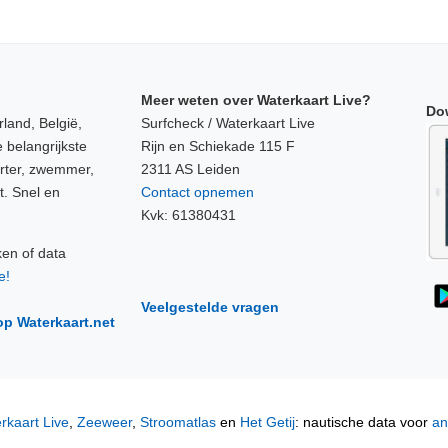
Meer weten over Waterkaart Live?
Do
land, België,
Surfcheck / Waterkaart Live
 belangrijkste
Rijn en Schiekade 115 F
orter, zwemmer,
2311 AS Leiden
t. Snel en
Contact opnemen
Kvk: 61380431
ken of data
e!
Veelgestelde vragen
op Waterkaart.net
rkaart Live
,
Zeeweer
,
Stroomatlas
en
Het Getij
: nautische data voor
an