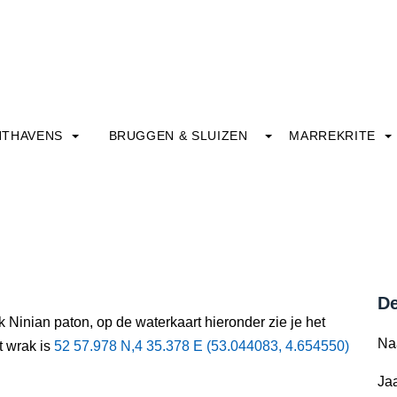
HTHAVENS
BRUGGEN & SLUIZEN
MARREKRITE
De
 Ninian paton, op de waterkaart hieronder zie je het
Na
t wrak is
52 57.978 N,4 35.378 E (53.044083, 4.654550)
Jaa