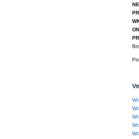
NE
PR
WK
ON
PR
Br
Pos
Ve
Wr
Wr
Wr
Wra
Wra