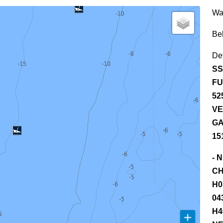
Wa
Be
Det
SS
FU
52
VE
GA
15
- 
CH
H0
04
H4