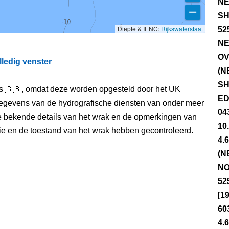
NE
SH
Diepte & IENC:
Rijkswaterstaat
52
NE
OV
lledig venster
(N
SH
els 🇬🇧, omdat deze worden opgesteld door het UK
ED
egevens van de hydrografische diensten van onder meer
04
e bekende details van het wrak en de opmerkingen van
10
itie en de toestand van het wrak hebben gecontroleerd.
4.
(N
NO
52
[1
60
4.