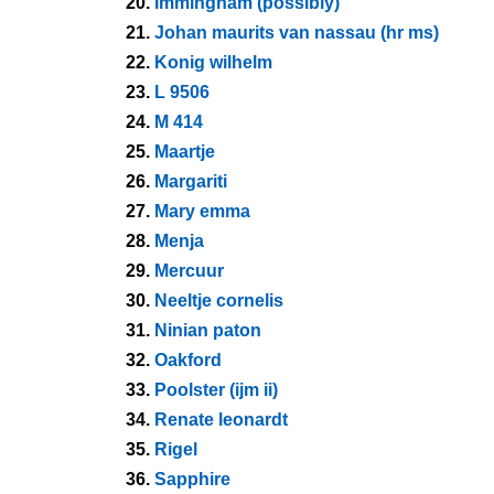
20.
Immingham (possibly)
21.
Johan maurits van nassau (hr ms)
22.
Konig wilhelm
23.
L 9506
24.
M 414
25.
Maartje
26.
Margariti
27.
Mary emma
28.
Menja
29.
Mercuur
30.
Neeltje cornelis
31.
Ninian paton
32.
Oakford
33.
Poolster (ijm ii)
34.
Renate leonardt
35.
Rigel
36.
Sapphire