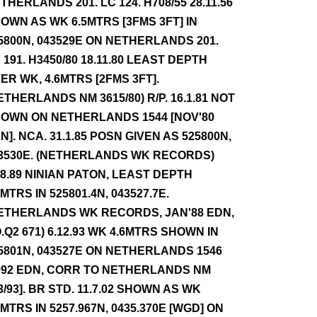
THERLANDS 201. LC 124. H708/55 28.11.56
OWN AS WK 6.5MTRS [3FMS 3FT] IN
5800N, 043529E ON NETHERLANDS 201.
 191. H3450/80 18.11.80 LEAST DEPTH
ER WK, 4.6MTRS [2FMS 3FT].
ETHERLANDS NM 3615/80) R/P. 16.1.81 NOT
OWN ON NETHERLANDS 1544 [NOV'80
N]. NCA. 31.1.85 POSN GIVEN AS 525800N,
3530E. (NETHERLANDS WK RECORDS)
.8.89 NINIAN PATON, LEAST DEPTH
6MTRS IN 525801.4N, 043527.7E.
ETHERLANDS WK RECORDS, JAN'88 EDN,
.Q2 671) 6.12.93 WK 4.6MTRS SHOWN IN
5801N, 043527E ON NETHERLANDS 1546
992 EDN, CORR TO NETHERLANDS NM
3/93]. BR STD. 11.7.02 SHOWN AS WK
6MTRS IN 5257.967N, 0435.370E [WGD] ON