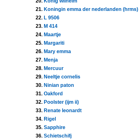
20.
Konig wilhelm
21.
Koningin emma der nederlanden (hrms)
22.
L 9506
23.
M 414
24.
Maartje
25.
Margariti
26.
Mary emma
27.
Menja
28.
Mercuur
29.
Neeltje cornelis
30.
Ninian paton
31.
Oakford
32.
Poolster (ijm ii)
33.
Renate leonardt
34.
Rigel
35.
Sapphire
36.
Schietschifj