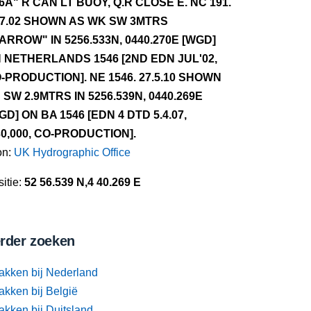
6A" R CAN LT BUOY, Q.R CLOSE E. NC 191.
.7.02 SHOWN AS WK SW 3MTRS
ARROW" IN 5256.533N, 0440.270E [WGD]
 NETHERLANDS 1546 [2ND EDN JUL'02,
-PRODUCTION]. NE 1546. 27.5.10 SHOWN
 SW 2.9MTRS IN 5256.539N, 0440.269E
GD] ON BA 1546 [EDN 4 DTD 5.4.07,
30,000, CO-PRODUCTION].
on:
UK Hydrographic Office
itie:
52 56.539 N,4 40.269 E
rder zoeken
akken bij Nederland
akken bij België
akken bij Duitsland