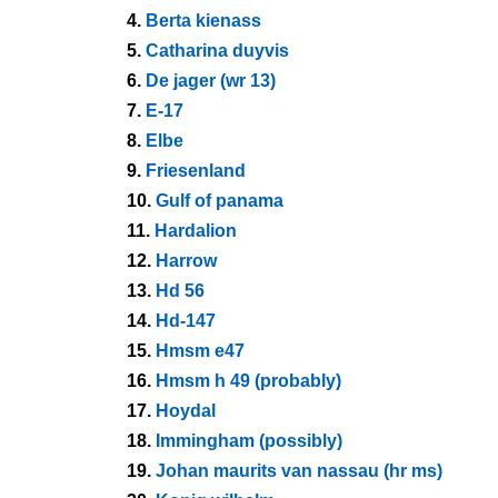
4.
Berta kienass
5.
Catharina duyvis
6.
De jager (wr 13)
7.
E-17
8.
Elbe
9.
Friesenland
10.
Gulf of panama
11.
Hardalion
12.
Harrow
13.
Hd 56
14.
Hd-147
15.
Hmsm e47
16.
Hmsm h 49 (probably)
17.
Hoydal
18.
Immingham (possibly)
19.
Johan maurits van nassau (hr ms)