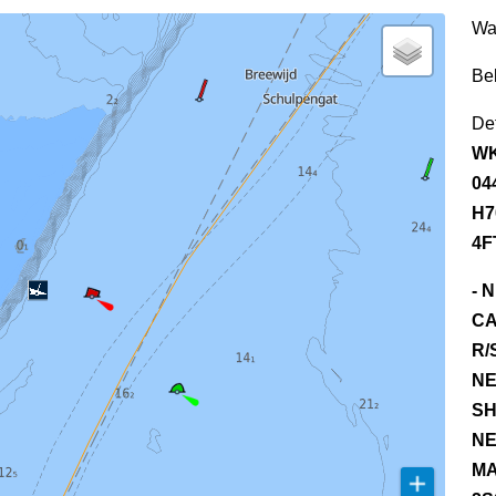
Wa
Be
Det
WK
04
H7
4F
- 
CA
R/
NE
SH
NE
MA