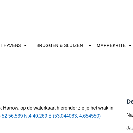
HTHAVENS
BRUGGEN & SLUIZEN
MARREKRITE
De
 Harrow, op de waterkaart hieronder zie je het wrak in
Na
s
52 56.539 N,4 40.269 E (53.044083, 4.654550)
Jaa