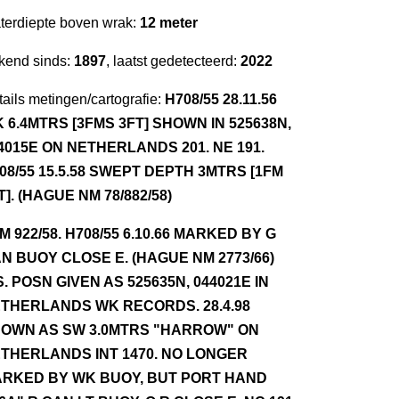
terdiepte boven wrak:
12 meter
kend sinds:
1897
, laatst gedetecteerd:
2022
ails metingen/cartografie:
H708/55 28.11.56
 6.4MTRS [3FMS 3FT] SHOWN IN 525638N,
4015E ON NETHERLANDS 201. NE 191.
08/55 15.5.58 SWEPT DEPTH 3MTRS [1FM
T]. (HAGUE NM 78/882/58)
NM 922/58. H708/55 6.10.66 MARKED BY G
N BUOY CLOSE E. (HAGUE NM 2773/66)
S. POSN GIVEN AS 525635N, 044021E IN
THERLANDS WK RECORDS. 28.4.98
OWN AS SW 3.0MTRS "HARROW" ON
THERLANDS INT 1470. NO LONGER
RKED BY WK BUOY, BUT PORT HAND