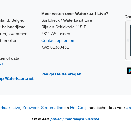
Meer weten over Waterkaart Live?
Do
land, België,
Surfcheck / Waterkaart Live
 belangrijkste
Rijn en Schiekade 115 F
orter, zwemmer,
2311 AS Leiden
t. Snel en
Contact opnemen
Kvk: 61380431
ken of data
e!
Veelgestelde vragen
op Waterkaart.net
rkaart Live
,
Zeeweer
,
Stroomatlas
en
Het Getij
: nautische data voor
an
Dit is een
privacyvriendelijke website