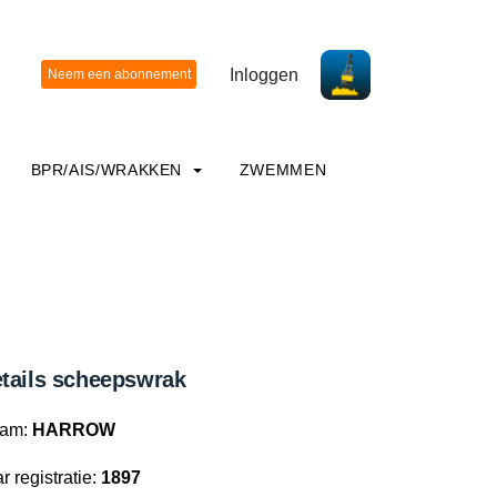
Inloggen
BPR/AIS/WRAKKEN
ZWEMMEN
tails scheepswrak
am:
HARROW
r registratie:
1897