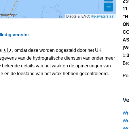
2S
11
Diepte & IENC:
Rijkswaterstaat
"H
ON
CO
lledig venster
AS
[W
els 🇬🇧, omdat deze worden opgesteld door het UK
1:
egevens van de hydrografische diensten van onder meer
Br
e bekende details van het wrak en de opmerkingen van
itie en de toestand van het wrak hebben gecontroleerd.
Pos
Ve
Wr
Wr
Wr