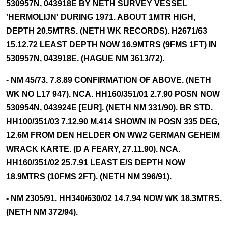
530957N, 043918E BY NETH SURVEY VESSEL
'HERMOLIJN' DURING 1971. ABOUT 1MTR HIGH,
DEPTH 20.5MTRS. (NETH WK RECORDS). H2671/63
15.12.72 LEAST DEPTH NOW 16.9MTRS (9FMS 1FT) IN
530957N, 043918E. (HAGUE NM 3613/72).
- NM 45/73. 7.8.89 CONFIRMATION OF ABOVE. (NETH
WK NO L17 947). NCA. HH160/351/01 2.7.90 POSN NOW
530954N, 043924E [EUR]. (NETH NM 331/90). BR STD.
HH100/351/03 7.12.90 M.414 SHOWN IN POSN 335 DEG,
12.6M FROM DEN HELDER ON WW2 GERMAN GEHEIM
WRACK KARTE. (D A FEARY, 27.11.90). NCA.
HH160/351/02 25.7.91 LEAST E/S DEPTH NOW
18.9MTRS (10FMS 2FT). (NETH NM 396/91).
- NM 2305/91. HH340/630/02 14.7.94 NOW WK 18.3MTRS.
(NETH NM 372/94).