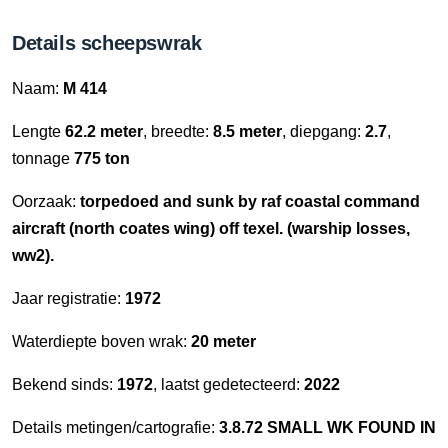
Details scheepswrak
Naam:
M 414
Lengte
62.2 meter
, breedte:
8.5 meter
, diepgang:
2.7
,
tonnage
775 ton
Oorzaak:
torpedoed and sunk by raf coastal command
aircraft (north coates wing) off texel. (warship losses,
ww2).
Jaar registratie:
1972
Waterdiepte boven wrak:
20 meter
Bekend sinds:
1972
, laatst gedetecteerd:
2022
Details metingen/cartografie:
3.8.72 SMALL WK FOUND IN