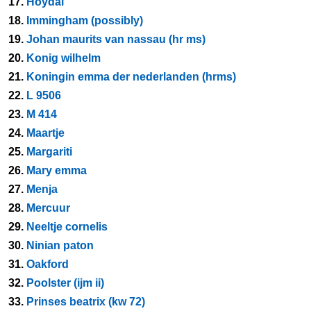
17.
Hoydal
18.
Immingham (possibly)
19.
Johan maurits van nassau (hr ms)
20.
Konig wilhelm
21.
Koningin emma der nederlanden (hrms)
22.
L 9506
23.
M 414
24.
Maartje
25.
Margariti
26.
Mary emma
27.
Menja
28.
Mercuur
29.
Neeltje cornelis
30.
Ninian paton
31.
Oakford
32.
Poolster (ijm ii)
33.
Prinses beatrix (kw 72)