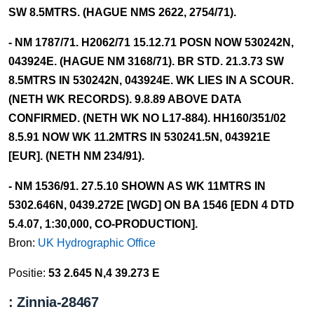
SW 8.5MTRS. (HAGUE NMS 2622, 2754/71).
- NM 1787/71. H2062/71 15.12.71 POSN NOW 530242N,
043924E. (HAGUE NM 3168/71). BR STD. 21.3.73 SW
8.5MTRS IN 530242N, 043924E. WK LIES IN A SCOUR.
(NETH WK RECORDS). 9.8.89 ABOVE DATA
CONFIRMED. (NETH WK NO L17-884). HH160/351/02
8.5.91 NOW WK 11.2MTRS IN 530241.5N, 043921E
[EUR]. (NETH NM 234/91).
- NM 1536/91. 27.5.10 SHOWN AS WK 11MTRS IN
5302.646N, 0439.272E [WGD] ON BA 1546 [EDN 4 DTD
5.4.07, 1:30,000, CO-PRODUCTION].
Bron:
UK Hydrographic Office
Positie:
53 2.645 N,4 39.273 E
: Zinnia-28467