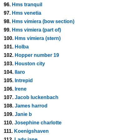
96.
Hms tranquil
97.
Hms venetia
98.
Hms vimiera (bow section)
99.
Hms vimiera (part of)
100.
Hms vimiera (stern)
101.
Holba
102.
Hopper number 19
103.
Houston city
104.
Ilaro
105.
Intrepid
106.
Irene
107.
Jacob luckenbach
108.
James harrod
109.
Janie b
110.
Josephine charlotte
111.
Koenigshaven
112.
Lady jane