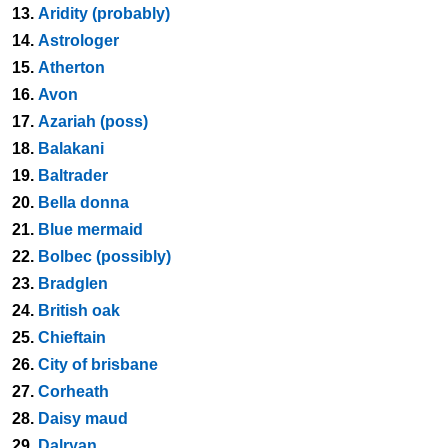
13.
Aridity (probably)
14.
Astrologer
15.
Atherton
16.
Avon
17.
Azariah (poss)
18.
Balakani
19.
Baltrader
20.
Bella donna
21.
Blue mermaid
22.
Bolbec (possibly)
23.
Bradglen
24.
British oak
25.
Chieftain
26.
City of brisbane
27.
Corheath
28.
Daisy maud
29.
Dalryan