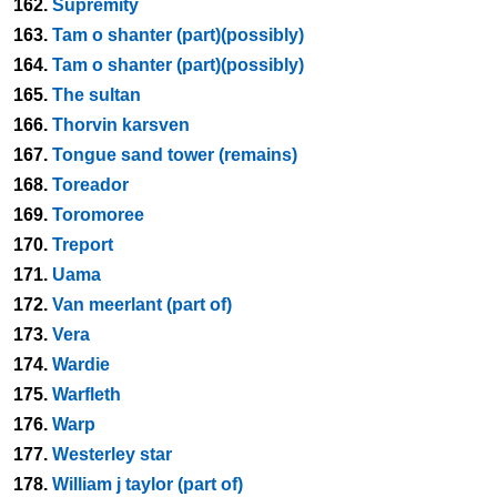
162.
Supremity
163.
Tam o shanter (part)(possibly)
164.
Tam o shanter (part)(possibly)
165.
The sultan
166.
Thorvin karsven
167.
Tongue sand tower (remains)
168.
Toreador
169.
Toromoree
170.
Treport
171.
Uama
172.
Van meerlant (part of)
173.
Vera
174.
Wardie
175.
Warfleth
176.
Warp
177.
Westerley star
178.
William j taylor (part of)