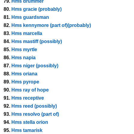
79.
Hms drummer
80.
Hms gracie (probably)
81.
Hms guardsman
82.
Hms kennymore (part of)(probably)
83.
Hms marcella
84.
Hms mastiff (possibly)
85.
Hms myrtle
86.
Hms napia
87.
Hms niger (possibly)
88.
Hms oriana
89.
Hms pyrope
90.
Hms ray of hope
91.
Hms receptive
92.
Hms reed (possibly)
93.
Hms resolvo (part of)
94.
Hms stella orion
95.
Hms tamarisk