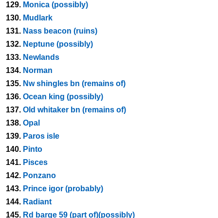
129.
Monica (possibly)
130.
Mudlark
131.
Nass beacon (ruins)
132.
Neptune (possibly)
133.
Newlands
134.
Norman
135.
Nw shingles bn (remains of)
136.
Ocean king (possibly)
137.
Old whitaker bn (remains of)
138.
Opal
139.
Paros isle
140.
Pinto
141.
Pisces
142.
Ponzano
143.
Prince igor (probably)
144.
Radiant
145.
Rd barge 59 (part of)(possibly)