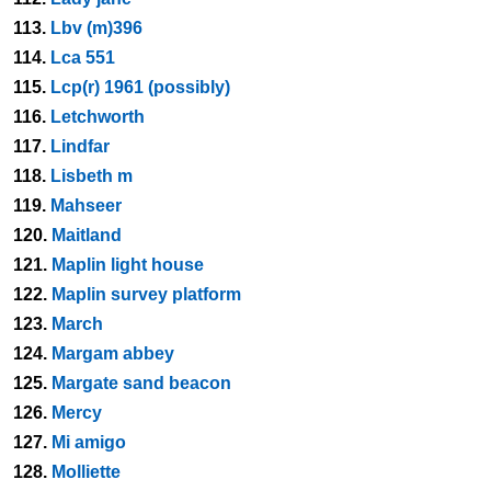
113.
Lbv (m)396
114.
Lca 551
115.
Lcp(r) 1961 (possibly)
116.
Letchworth
117.
Lindfar
118.
Lisbeth m
119.
Mahseer
120.
Maitland
121.
Maplin light house
122.
Maplin survey platform
123.
March
124.
Margam abbey
125.
Margate sand beacon
126.
Mercy
127.
Mi amigo
128.
Molliette