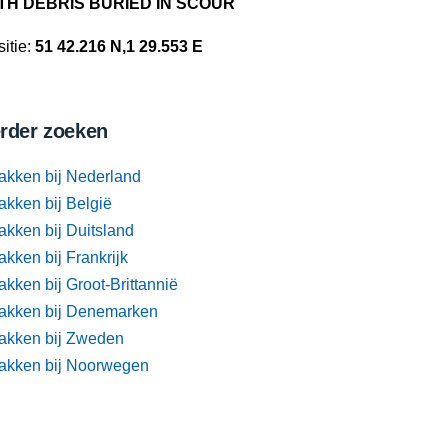
TH DEBRIS BURIED IN SCOUR
itie:
51 42.216 N,1 29.553 E
rder zoeken
akken bij Nederland
akken bij België
akken bij Duitsland
kken bij Frankrijk
kken bij Groot-Brittannië
akken bij Denemarken
akken bij Zweden
akken bij Noorwegen