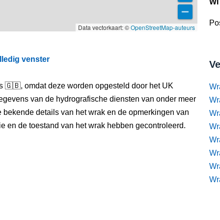
WI
Pos
Data vectorkaart: ©
OpenStreetMap-auteurs
lledig venster
Ve
els 🇬🇧, omdat deze worden opgesteld door het UK
Wr
egevens van de hydrografische diensten van onder meer
Wr
e bekende details van het wrak en de opmerkingen van
Wr
itie en de toestand van het wrak hebben gecontroleerd.
Wra
Wra
Wr
Wr
Wr