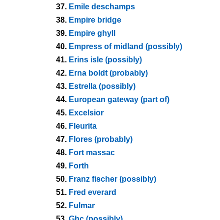
37.
Emile deschamps
38.
Empire bridge
39.
Empire ghyll
40.
Empress of midland (possibly)
41.
Erins isle (possibly)
42.
Erna boldt (probably)
43.
Estrella (possibly)
44.
European gateway (part of)
45.
Excelsior
46.
Fleurita
47.
Flores (probably)
48.
Fort massac
49.
Forth
50.
Franz fischer (possibly)
51.
Fred everard
52.
Fulmar
53.
Ghc (possibly)