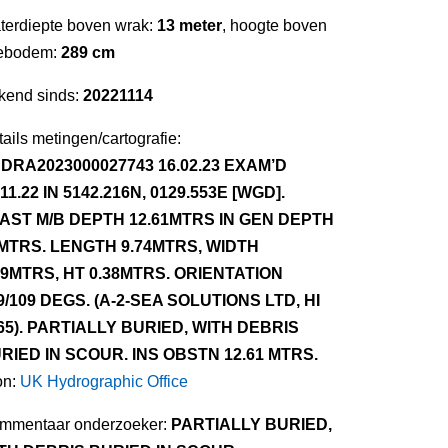
terdiepte boven wrak:
13 meter
, hoogte boven
ebodem:
289 cm
kend sinds:
20221114
ails metingen/cartografie:
DRA2023000027743 16.02.23 EXAM’D
.11.22 IN 5142.216N, 0129.553E [WGD].
AST M/B DEPTH 12.61MTRS IN GEN DEPTH
MTRS. LENGTH 9.74MTRS, WIDTH
39MTRS, HT 0.38MTRS. ORIENTATION
9/109 DEGS. (A-2-SEA SOLUTIONS LTD, HI
65). PARTIALLY BURIED, WITH DEBRIS
RIED IN SCOUR. INS OBSTN 12.61 MTRS.
on:
UK Hydrographic Office
mmentaar onderzoeker:
PARTIALLY BURIED,