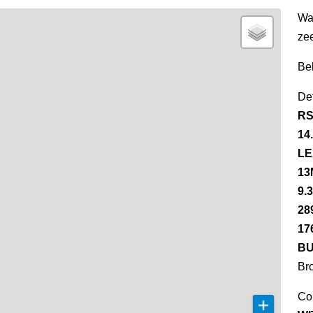
Wa
ze
Be
Det
RS
14
LE
13
9.
28
17
BU
Br
Co