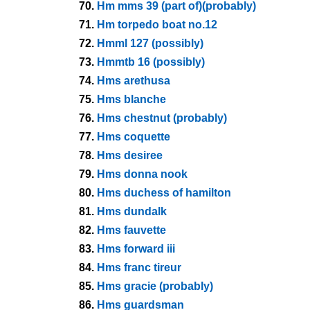
70.
Hm mms 39 (part of)(probably)
71.
Hm torpedo boat no.12
72.
Hmml 127 (possibly)
73.
Hmmtb 16 (possibly)
74.
Hms arethusa
75.
Hms blanche
76.
Hms chestnut (probably)
77.
Hms coquette
78.
Hms desiree
79.
Hms donna nook
80.
Hms duchess of hamilton
81.
Hms dundalk
82.
Hms fauvette
83.
Hms forward iii
84.
Hms franc tireur
85.
Hms gracie (probably)
86.
Hms guardsman