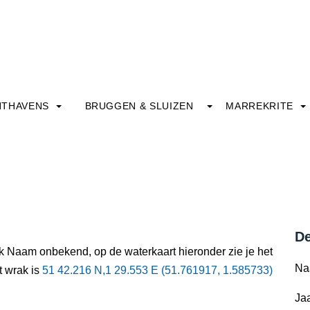
HTHAVENS
BRUGGEN & SLUIZEN
MARREKRITE
De
ak Naam onbekend, op de waterkaart hieronder zie je het
Na
t wrak is
51 42.216 N,1 29.553 E (51.761917, 1.585733)
Jaa