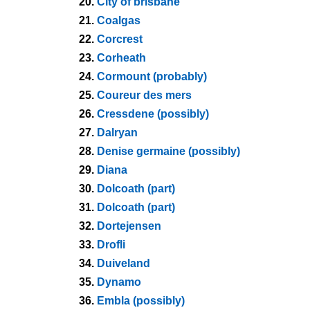
20.
City of brisbane
21.
Coalgas
22.
Corcrest
23.
Corheath
24.
Cormount (probably)
25.
Coureur des mers
26.
Cressdene (possibly)
27.
Dalryan
28.
Denise germaine (possibly)
29.
Diana
30.
Dolcoath (part)
31.
Dolcoath (part)
32.
Dortejensen
33.
Drofli
34.
Duiveland
35.
Dynamo
36.
Embla (possibly)