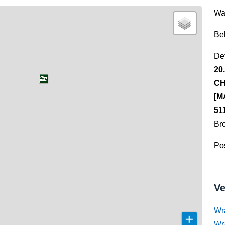
Wa
Be
Det
20
CH
[M
51
Br
Pos
Ve
Wr
Wr