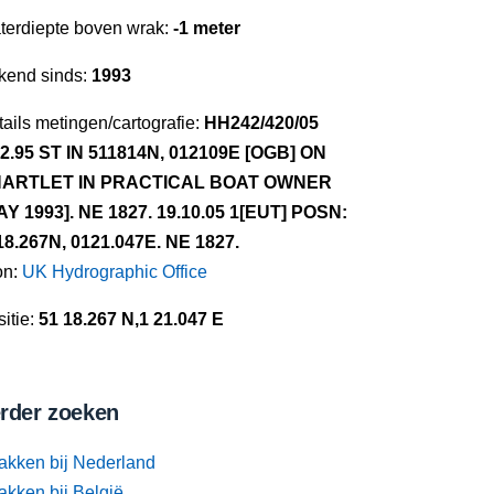
terdiepte boven wrak:
-1 meter
kend sinds:
1993
ails metingen/cartografie:
HH242/420/05
.2.95 ST IN 511814N, 012109E [OGB] ON
ARTLET IN PRACTICAL BOAT OWNER
AY 1993]. NE 1827. 19.10.05 1[EUT] POSN:
18.267N, 0121.047E. NE 1827.
on:
UK Hydrographic Office
itie:
51 18.267 N,1 21.047 E
rder zoeken
akken bij Nederland
akken bij België