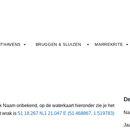
HTHAVENS
BRUGGEN & SLUIZEN
MARREKRITE
De
ak Naam onbekend, op de waterkaart hieronder zie je het
Na
t wrak is
51 18.267 N,1 21.047 E (51.468867, 1.519783)
Jaa