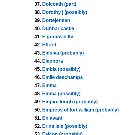
37.
Dolcoath (part)
38.
Dorothy j (possibly)
39.
Dortejensen
40.
Dunbar castle
41.
E goodwin ltv
42.
Efford
43.
Eidsiva (probably)
44.
Eleonora
45.
Embla (possibly)
46.
Emile deschamps
47.
Emma
48.
Emma (possibly)
49.
Empire lough (probably)
50.
Empress of fort william (probably)
51.
En avant
52.
Erins isle (possibly)
53.
Falcon (probably)