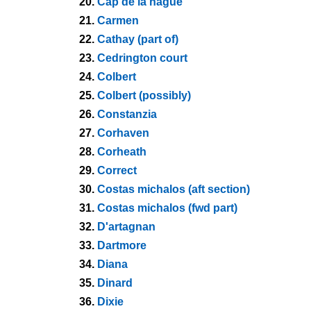
20.
Cap de la hague
21.
Carmen
22.
Cathay (part of)
23.
Cedrington court
24.
Colbert
25.
Colbert (possibly)
26.
Constanzia
27.
Corhaven
28.
Corheath
29.
Correct
30.
Costas michalos (aft section)
31.
Costas michalos (fwd part)
32.
D'artagnan
33.
Dartmore
34.
Diana
35.
Dinard
36.
Dixie