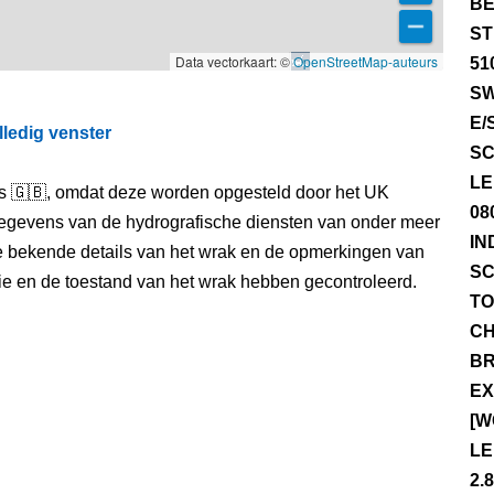
BE
ST
Data vectorkaart: ©
OpenStreetMap-auteurs
51
SW
E/
lledig venster
SC
LE
els 🇬🇧, omdat deze worden opgesteld door het UK
08
egevens van de hydrografische diensten van onder meer
IN
e bekende details van het wrak en de opmerkingen van
SC
itie en de toestand van het wrak hebben gecontroleerd.
TO
CH
BR
EX
[W
LE
2.