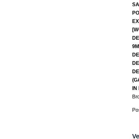
SA
PO
EX
[W
DE
9M
DE
DE
DE
(G
IN
Br
Pos
Ve