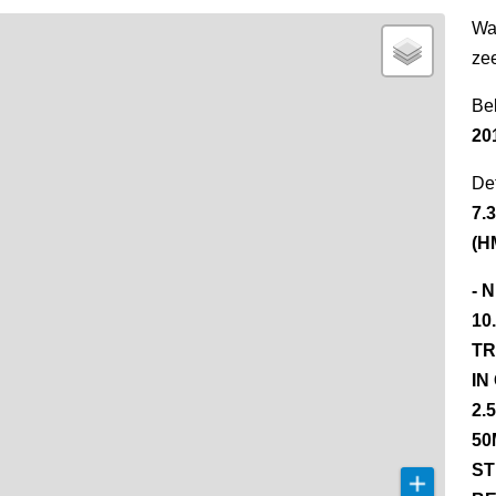
Wa
ze
Be
20
Det
7.
(H
- 
10
TR
IN
2.
50
ST