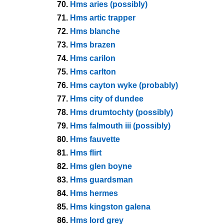
70.
Hms aries (possibly)
71.
Hms artic trapper
72.
Hms blanche
73.
Hms brazen
74.
Hms carilon
75.
Hms carlton
76.
Hms cayton wyke (probably)
77.
Hms city of dundee
78.
Hms drumtochty (possibly)
79.
Hms falmouth iii (possibly)
80.
Hms fauvette
81.
Hms flirt
82.
Hms glen boyne
83.
Hms guardsman
84.
Hms hermes
85.
Hms kingston galena
86.
Hms lord grey