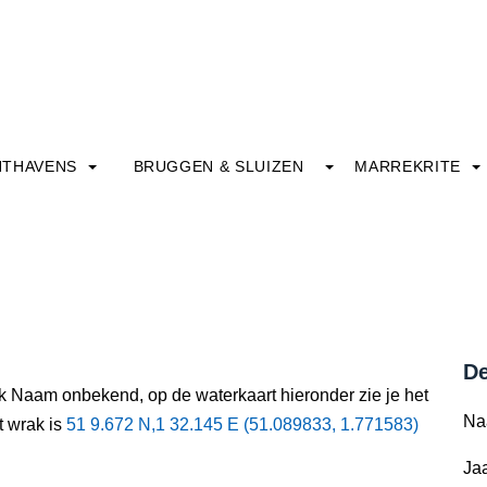
HTHAVENS
BRUGGEN & SLUIZEN
MARREKRITE
De
ak Naam onbekend, op de waterkaart hieronder zie je het
Na
t wrak is
51 9.672 N,1 32.145 E (51.089833, 1.771583)
Jaa