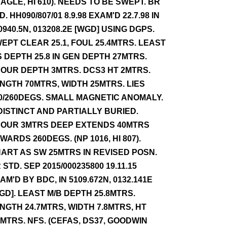
AGLE, HI 610). NEEDS TO BE SWEPT. BR
D. HH090/807/01 8.9.98 EXAM'D 22.7.98 IN
0940.5N, 013208.2E [WGD] USING DGPS.
EPT CLEAR 25.1, FOUL 25.4MTRS. LEAST
S DEPTH 25.8 IN GEN DEPTH 27MTRS.
OUR DEPTH 3MTRS. DCS3 HT 2MTRS.
NGTH 70MTRS, WIDTH 25MTRS. LIES
0/260DEGS. SMALL MAGNETIC ANOMALY.
DISTINCT AND PARTIALLY BURIED.
OUR 3MTRS DEEP EXTENDS 40MTRS
WARDS 260DEGS. (NP 1016, HI 807).
ART AS SW 25MTRS IN REVISED POSN.
 STD. SEP 2015/000235800 19.11.15
AM'D BY BDC, IN 5109.672N, 0132.141E
GD]. LEAST M/B DEPTH 25.8MTRS.
NGTH 24.7MTRS, WIDTH 7.8MTRS, HT
8MTRS. NFS. (CEFAS, DS37, GOODWIN