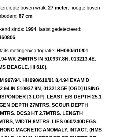
terdiepte boven wrak:
27 meter
, hoogte boven
ebodem:
67 cm
kend sinds:
1994
, laatst gedetecteerd:
160806
ails metingen/cartografie:
HH090/610/01
3.94 WK 25MTRS IN 510937.8N, 013213.4E.
MS BEAGLE, HI 610).
NM 967/94. HH090/610/01 8.4.94 EXAM'D
.2.94 IN 510937.9N, 013213.5E [OGD] USING
ISPONDER [3 LOP]. LEAST E/S DEPTH 25.1
 GEN DEPTH 27MTRS. SCOUR DEPTH
5MTRS. DCS3 HT 2.7MTRS. LENGTH
MTRS, WIDTH 8MTRS. LIES 060/240DEGS.
RONG MAGNETIC ANOMALY. INTACT. (HMS