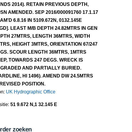
NDS 2014). RETAIN PREVIOUS DEPTH,
SN AMENDED. SEP 2016/000091760 17.1.17
AM'D 6.8.16 IN 5109.672N, 0132.145E
GD]. LEAST M/B DEPTH 24.82MTRS IN GEN
PTH 27MTRS, LENGTH 36MTRS, WIDTH
TRS, HEIGHT 3MTRS, ORIENTATION 67/247
GS. SCOUR LENGTH 36MTRS, 1MTRS
EP, TOWARDS 247 DEGS. WRECK IS
GRADED AND PARTIALLY BURIED.
ARDLINE, HI 1496). AMEND DW 24.5MTRS
 REVISED POSITION.
on:
UK Hydrographic Office
itie:
51 9.672 N,1 32.145 E
rder zoeken