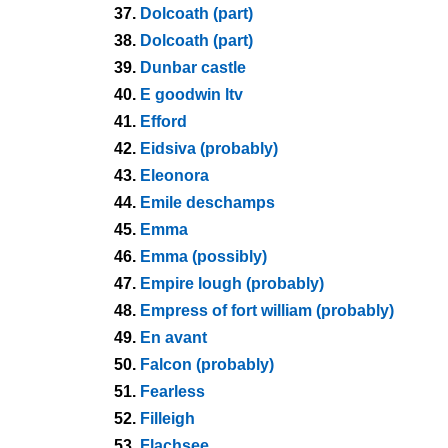
37.
Dolcoath (part)
38.
Dolcoath (part)
39.
Dunbar castle
40.
E goodwin ltv
41.
Efford
42.
Eidsiva (probably)
43.
Eleonora
44.
Emile deschamps
45.
Emma
46.
Emma (possibly)
47.
Empire lough (probably)
48.
Empress of fort william (probably)
49.
En avant
50.
Falcon (probably)
51.
Fearless
52.
Filleigh
53.
Flachsee